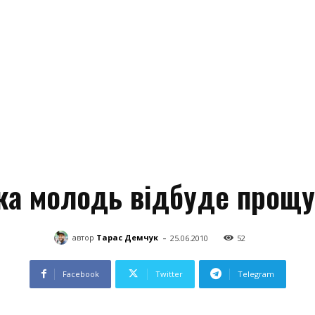
а молодь відбуде прощу
-
автор
Тарас Демчук
25.06.2010
52
Facebook
Twitter
Telegram