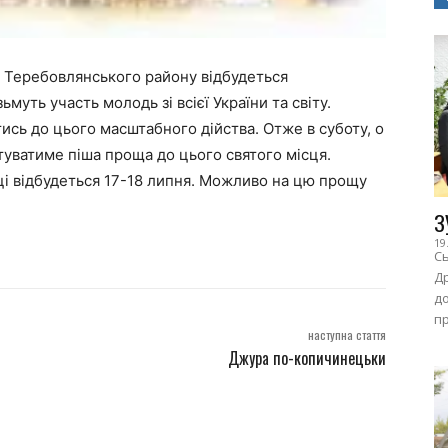
я Теребовлянського району відбудеться
муть участь молодь зі всієї України та світу.
сь до цього масштабного дійства. Отже в суботу, о
ртуватиме піша проща до цього святого місця.
ці відбудеться 17-18 липня. Можливо на цю прощу
З
19
Сь
Др
до
пр
наступна стаття
Джура по-копичинецьки