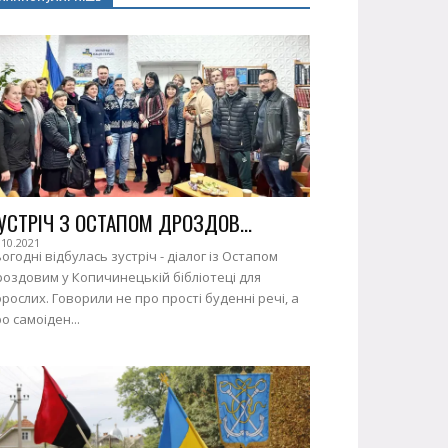
УСТРІЧ З ОСТАПОМ ДРОЗДОВ...
.10.2021
огодні відбулась зустріч - діалог із Остапом
оздовим у Копичинецькій бібліотеці для
рослих. Говорили не про прості буденні речі, а
о самоіден...