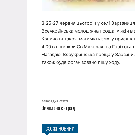
З 25-27 червня цьогоріч у селі Зарваниц
Всеукраїнська молодіжна проща, у якій візь
Копичани також матимуть змогу приєднати
4.00 від церкви Св.Миколая (на Горі) ста
Нагадаю, Всеукраїнська проща у Зарвани
також буде організовано пішу ходу.
попередня стаття
Виявлено снаряд
СХОЖІ НОВИНИ