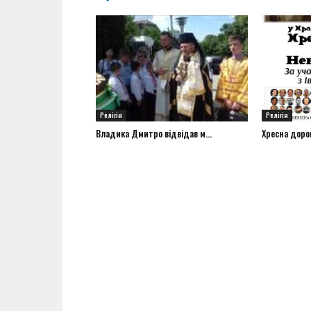
Релігія
Релігія
Владика Дмитро відвідав м...
Хресна дорог