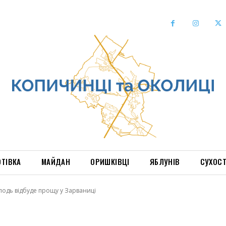
ОТІВКА
МАЙДАН
ОРИШКІВЦІ
ЯБЛУНІВ
СУХОС
одь відбуде прощу у Зарваниці