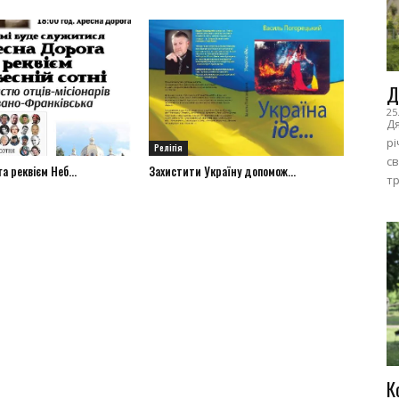
Д
25
Дя
рі
Релігія
с
а реквієм Неб...
Захистити Україну допомож...
тр
К