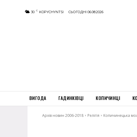
C
30
KOPYCHYNTSI
СЬОГОДНІ 06.08.2026
ВИГОДА
ГАДИНКІВЦІ
КОПИЧИНЦІ
К
Архів новин 2006-2018
Релігія
Копичинецька мол