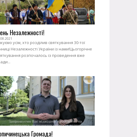
ень Незалежності!
.08.2021
куємо усім, хто розділив святкування 30-тої
чниці Незалежності України із нами!Цьогорічне
вяткування розпочалось із проведення вже
ади...
опичинецька Громада!