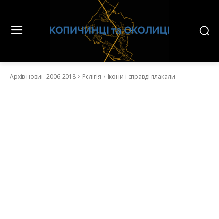
Архів новин 2006-2018
Релігія
Ікони і справді плакали