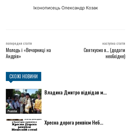
Іконописець Олександр Козак
попередня стаття
наступна стаття
Молодь і «Вечорниці на
Святкуємо в… (додати
Андрія»
необхідне)
СХОЖІ НОВИНИ
Владика Дмитро відвідав м...
Релігія
Хресна дорога реквієм Неб...