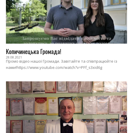
Копичинецька Громада!
28.08.2021
Промо відео нашої Громади. Завітайте та співпрацюйте із
нами!https://www.youtube.com/watch?v=PFf_s3xid6g