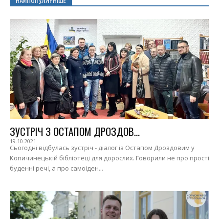
ЗУСТРІЧ З ОСТАПОМ ДРОЗДОВ...
19.10.2021
Сьогодні відбулась зустріч - діалог із Остапом Дроздовим у
Копичинецькій бібліотеці для дорослих. Говорили не про прості
буденні речі, а про самоіден...