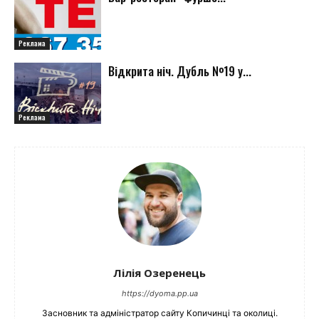
Реклама
Відкрита ніч. Дубль №19 у...
Реклама
Лілія Озеренець
https://dyoma.pp.ua
Засновник та адміністратор сайту Копичинці та околиці.