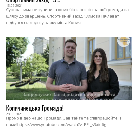
13.02.2021
Сувора зима не зупинила юних біатлоністів нашої громади на
шляху до звершень. Спортивний захід "Зимова Нічлава"
відбувся сьогодні у парку міста Копич...
Копичинецька Громада!
28.08.2021
Промо відео нашої Громади. Завітайте та співпрацюйте із
нами!https://www.youtube.com/watch?v=PFf_s3xid6g