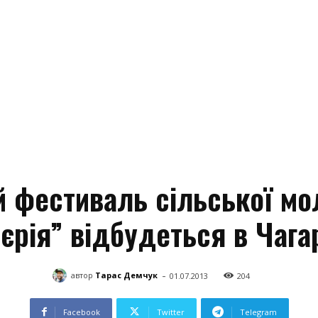
й фестиваль сільської мо
єрія” відбудеться в Чага
-
автор
Тарас Демчук
01.07.2013
204
Facebook
Twitter
Telegram