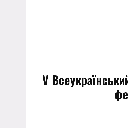
V Всеукраїнськи
фе