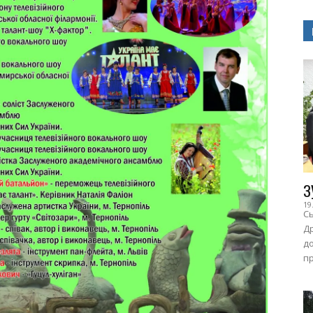
З
19
Сь
Др
до
пр