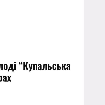
лоді “Купальська
рах