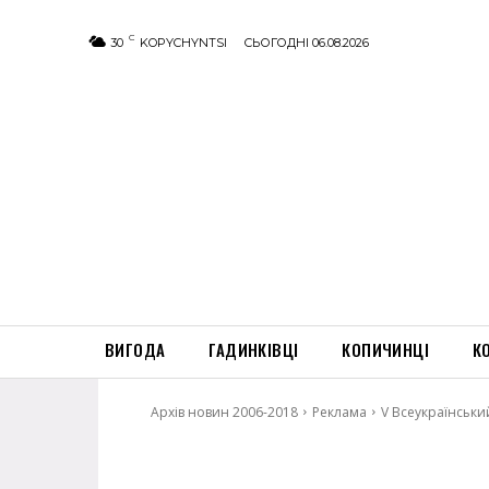
C
30
KOPYCHYNTSI
СЬОГОДНІ 06.08.2026
ВИГОДА
ГАДИНКІВЦІ
КОПИЧИНЦІ
К
Архів новин 2006-2018
Реклама
V Всеукраїнський