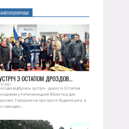
НАЙПОПУЛЯРНІШЕ
УСТРІЧ З ОСТАПОМ ДРОЗДОВ...
.10.2021
огодні відбулась зустріч - діалог із Остапом
оздовим у Копичинецькій бібліотеці для
рослих. Говорили не про прості буденні речі, а
о самоіден...