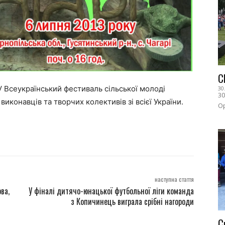
С
 V Всеукраїнський фестиваль сільської молоді
30
30
виконавців та творчих колективів зі всієї України.
Ор
наступна стаття
ва,
У фіналі дитячо-юнацької футбольної ліги команда
з Копичинець виграла срібні нагороди
С