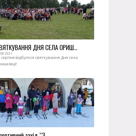
ВЯТКУВАННЯ ДНЯ СЕЛА ОРИШ...
.08.2021
 серпня відбулося святкування Дня села
ишківці!
портивний захід “З...