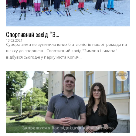
Спортивний захід “З...
13.02.2021
Сувора зима не зупинила юних біатлоністів нашої громади на
шляху до звершень. Спортивний захід "Зимова Нічлава"
відбувся сьогодні у парку міста Копич...