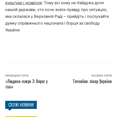
культури і дозвілля
. Тому всі кому не байдужа доля
нашой держави, хто хоче знати правду про ситуацію,
яка склалася у Верховній Раді – прийдіть і послухайте
думку справжнього націонала і борця за свободу
України.
попередня стаття
наступна стаття
«Людина-павук 3: Ворог у
Тягнибок: лікар України
тіні»
СХОЖІ НОВИНИ