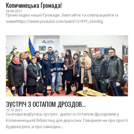
Копичинецька Громада!
28.08.2021
Промо відео нашої Громади. Завітайте та співпрацюйте із
нами!https://www.youtube.com/watch?v=PFf_s3xid6g
ЗУСТРІЧ З ОСТАПОМ ДРОЗДОВ...
19.10.2021
Сьогодні відбулась зустріч - діалог із Остапом Дроздовим у
Копичинецькій бібліотеці для дорослих. Говорили не про прості
буденні речі, а про самоіден...