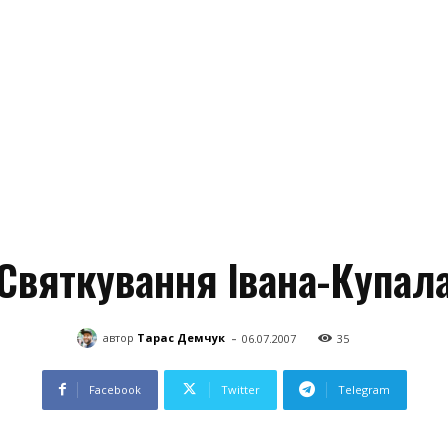
Святкування Івана-Купал
-
автор
Тарас Демчук
06.07.2007
35
Facebook
Twitter
Telegram