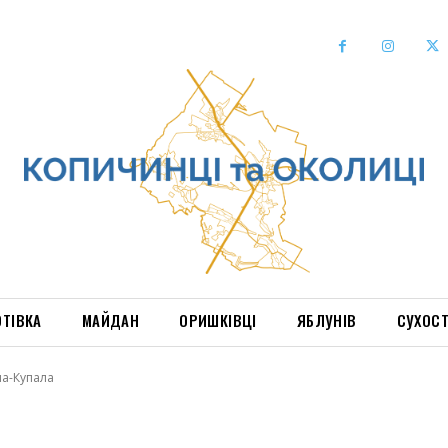
ОТІВКА
МАЙДАН
ОРИШКІВЦІ
ЯБЛУНІВ
СУХОС
на-Купала