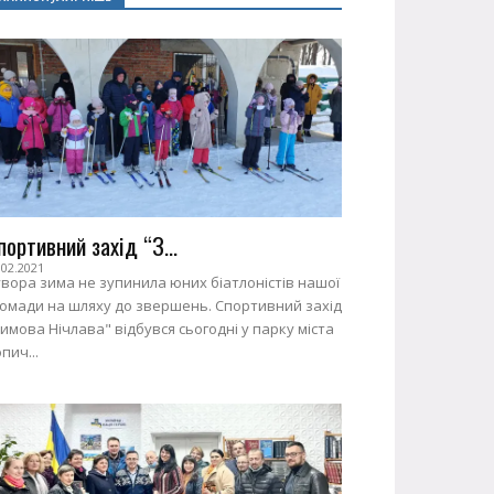
портивний захід “З...
.02.2021
вора зима не зупинила юних біатлоністів нашої
ромади на шляху до звершень. Спортивний захід
имова Нічлава" відбувся сьогодні у парку міста
пич...