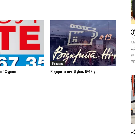
З
19
Сь
Др
до
пр
Реклама
н “Фурше...
Відкрита ніч. Дубль №19 у...
«