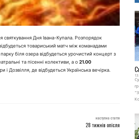
ся святкування Дня Івана-Купала. Розпорядок
відбудеться товариський матч між команадами
 парку біля озера відбудеться урочистий концерт з
атральні та пісенні колективи, а о
21.00
С
и і Дозвілля, де відбудеться Українська вечірка.
13
Су
г
"З
Ко
наступна стаття
28 тижнів опісля