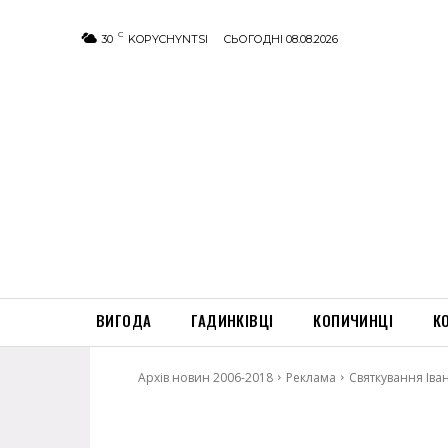
C
30
KOPYCHYNTSI
СЬОГОДНІ 08.08.2026
ВИГОДА
ГАДИНКІВЦІ
КОПИЧИНЦІ
К
Архів новин 2006-2018
Реклама
Святкування Іва