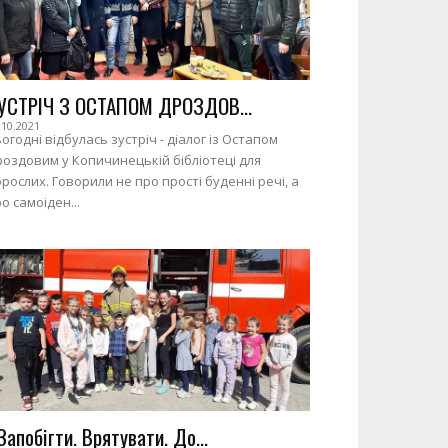
УСТРІЧ З ОСТАПОМ ДРОЗДОВ...
.10.2021
огодні відбулась зустріч - діалог із Остапом
оздовим у Копичинецькій бібліотеці для
рослих. Говорили не про прості буденні речі, а
о самоіден...
Запобігти. Врятувати. До...