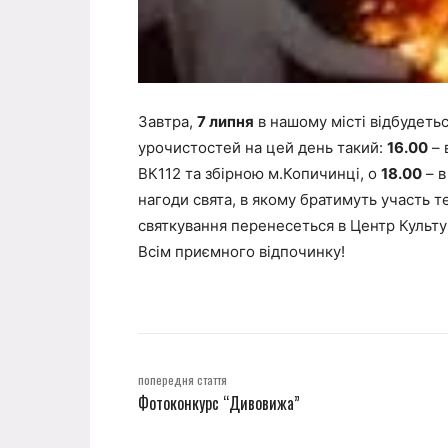
Завтра,
7 липня
в нашому місті відбудеть
урочистостей на цей день такий:
16.00
– 
ВК112 та збірною м.Копичинці, о
18.00
– в
нагоди свята, в якому братимуть участь те
святкування перенесеться в Центр Культур
Всім приємного відпочинку!
попередня стаття
Фотоконкурс “Дивовижа”