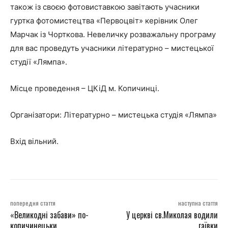
також із своєю фотовиставкою
завітають учасники
гуртка фотомистецтва «Первоцвіт» керівник Олег
Марчак і
з Чорткова. Невеличку розважальну програму
для вас проведуть учасники
літературно – мистецької
студії «Лямпа».
Місце проведення – ЦКіД м. Копичинці.
Організатори: Літературно – мистецька студія «Лямпа»
Вхід вільний.
попередня стаття
наступна стаття
«Великодні забави» по-
У церкві св.Миколая водили
копичинецьки
гаївки