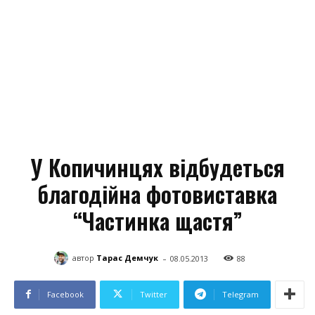
У Копичинцях відбудеться
благодійна фотовиставка
“Частинка щастя”
-
автор
Тарас Демчук
08.05.2013
88
Facebook
Twitter
Telegram