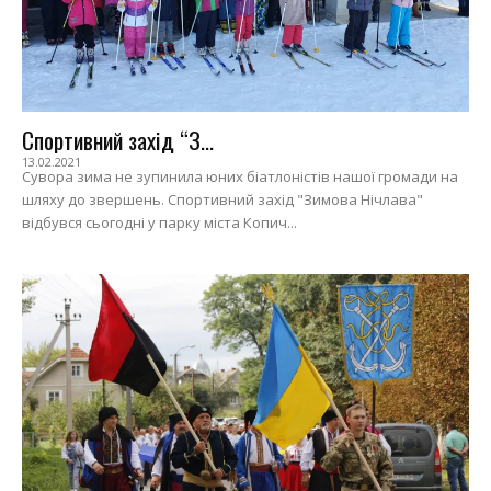
Спортивний захід “З...
13.02.2021
Сувора зима не зупинила юних біатлоністів нашої громади на
шляху до звершень. Спортивний захід "Зимова Нічлава"
відбувся сьогодні у парку міста Копич...