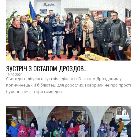
ЗУСТРІЧ З ОСТАПОМ ДРОЗДОВ...
19.10.2021
Сьогодні відбулась зустріч - діалог із Остапом Дроздовим у
Копичинецькій бібліотеці для дорослих. Говорили не про прості
буденні речі, а про самоіден...