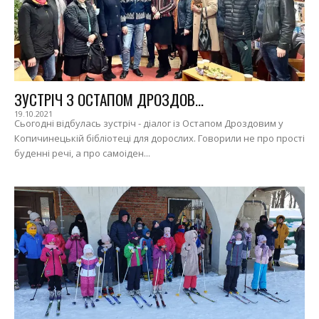
ЗУСТРІЧ З ОСТАПОМ ДРОЗДОВ...
19.10.2021
Сьогодні відбулась зустріч - діалог із Остапом Дроздовим у
Копичинецькій бібліотеці для дорослих. Говорили не про прості
буденні речі, а про самоіден...