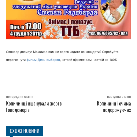
Спонсор допису: Можливо вам не варто ходити на концерти? Спробуйте
переглянути
фильм День выборов
, котрий піднесе вам настрій на 100%
попередня стаття
наступна стаття
Копичинці вшанували жертв
Копичинці очима
Голодоморів
подорожуючих
СХОЖІ НОВИНИ