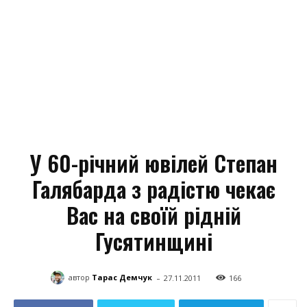
У 60-річний ювілей Степан
Галябарда з радістю чекає
Вас на своїй рідній
Гусятинщині
-
автор
Тарас Демчук
27.11.2011
166