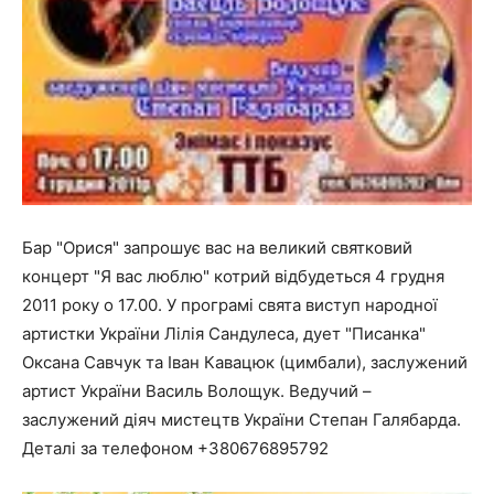
Бар "Орися" запрошує вас на великий святковий
концерт "Я вас люблю" котрий відбудеться 4 грудня
2011 року о 17.00. У програмі свята виступ народної
артистки України Лілія Сандулеса, дует "Писанка"
Оксана Савчук та Іван Кавацюк (цимбали), заслужений
артист України Василь Волощук. Ведучий –
заслужений діяч мистецтв України Степан Галябарда.
Деталі за телефоном +380676895792