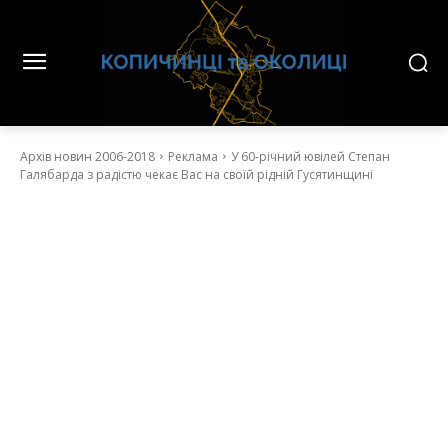
Архів новин 2006-2018
Реклама
У 60-річний ювілей Степан
Галябарда з радістю чекає Вас на своїй рідній Гусятинщині