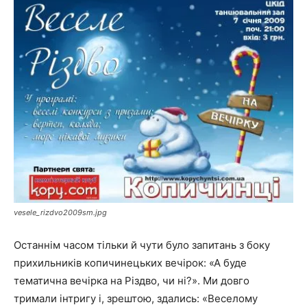
vesele_rizdvo2009sm.jpg
Останнім часом тільки й чути було запитань з боку
прихильників копичинецьких вечірок: «А буде
тематична вечірка на Різдво, чи ні?». Ми довго
тримали інтригу і, зрештою, здались: «Веселому