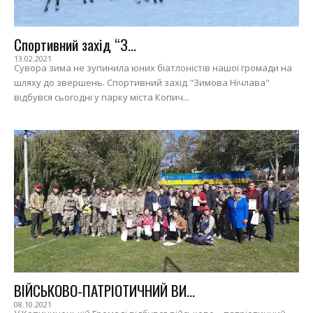
Спортивний захід “З...
13.02.2021
Сувора зима не зупинила юних біатлоністів нашої громади на
шляху до звершень. Спортивний захід "Зимова Нічлава"
відбувся сьогодні у парку міста Копич...
ВІЙСЬКОВО-ПАТРІОТИЧНИЙ ВИ...
08.10.2021