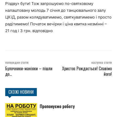
Різдву» бути! Тож запрошуємо по-святковому
налаштовану молодь 7 січня до танцювального залу
ЦКіД, разом колядуватимемо, святкуватимемо і просто
радітимемо! Початок вечірки і ціна квитка незмінні –
21 год і 3 грн. відповідно
попередня стаття
наступна стаття
Булочники-маніяки – пішли
Христос Рождається! Славімо
до…
його!
СХОЖІ НОВИНИ
Пропонуємо роботу