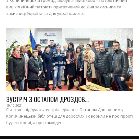
У Копичинецькій Громаді відбувся військово – патріотичний
вишкіл «Юний патріот» присвячений до Дня захисника та
захисниці України та Дня українського...
ЗУСТРІЧ З ОСТАПОМ ДРОЗДОВ...
19.10.2021
Сьогодні відбулась зустріч - діалог із Остапом Дроздовим у
Копичинецькій бібліотеці для дорослих. Говорили не про прості
буденні речі, а про самоіден...