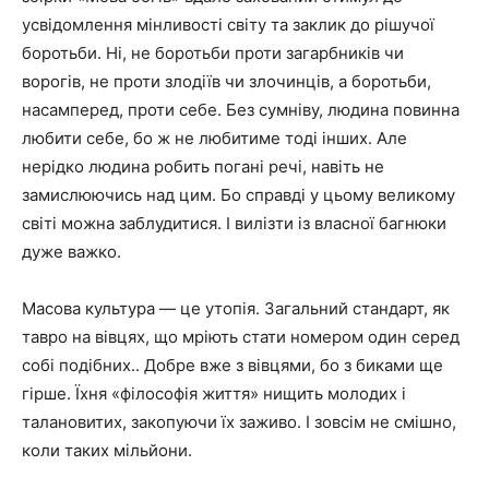
усвідомлення мінливості світу та заклик до рішучої
боротьби. Ні, не боротьби проти загарбників чи
ворогів, не проти злодіїв чи злочинців, а боротьби,
насамперед, проти себе. Без сумніву, людина повинна
любити себе, бо ж не любитиме тоді інших. Але
нерідко людина робить погані речі, навіть не
замислюючись над цим. Бо справді у цьому великому
світі можна заблудитися. І вилізти із власної багнюки
дуже важко.
Масова культура ― це утопія. Загальний стандарт, як
тавро на вівцях, що мріють стати номером один серед
собі подібних.. Добре вже з вівцями, бо з биками ще
гірше. Їхня «філософія життя» нищить молодих і
талановитих, закопуючи їх заживо. І зовсім не смішно,
коли таких мільйони.