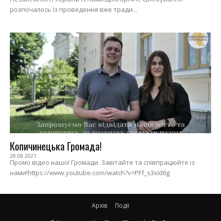
розпочалось із проведення вже тради...
Копичинецька Громада!
28.08.2021
Промо відео нашої Громади. Завітайте та співпрацюйте із
нами!https://www.youtube.com/watch?v=PFf_s3xid6g
Архів
Події