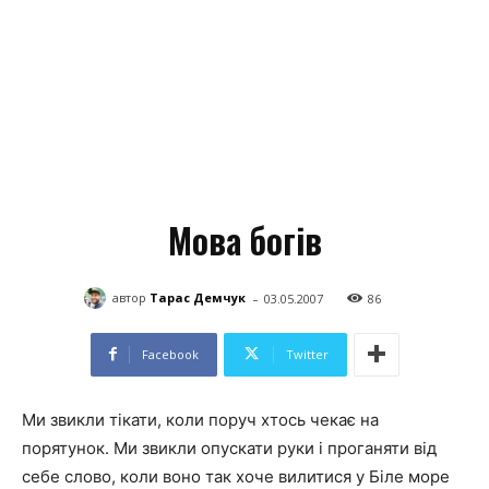
Мова богів
-
автор
Тарас Демчук
03.05.2007
86
Facebook
Twitter
Ми звикли тікати, коли поруч хтось чекає на
порятунок. Ми звикли опускати руки і проганяти від
себе слово, коли воно так хоче вилитися у Біле море