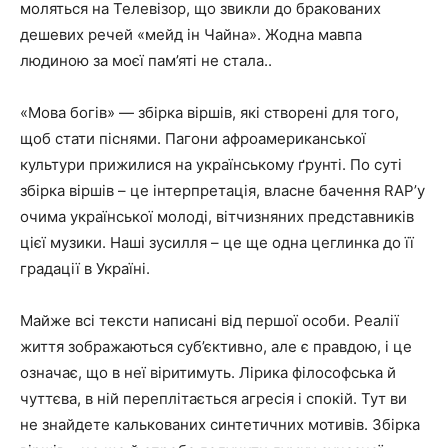
моляться на Телевізор, що звикли до бракованих
дешевих речей «мейд ін Чайна». Жодна мавпа
людиною за моєї пам’яті не стала..
«Мова богів» ― збірка віршів, які створені для того,
щоб стати піснями. Пагони афроамериканської
культури прижилися на українському ґрунті. По суті
збірка віршів – це інтерпретація, власне бачення RAP’у
очима української молоді, вітчизняних представників
цієї музики. Наші зусилля – це ще одна цеглинка до її
градації в Україні.
Майже всі тексти написані від першої особи. Реалії
життя зображаються суб’єктивно, але є правдою, і це
означає, що в неї віритимуть. Лірика філософська й
чуттєва, в ній переплітається агресія і спокій. Тут ви
не знайдете калькованих синтетичних мотивів. Збірка