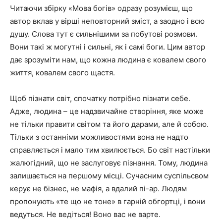
Читаючи збірку «Мова богів» одразу розумієш, що
автор вклав у вірші неповторний зміст, а заодно і всю
душу. Слова тут є сильнішими за побутові розмови.
Вони такі ж могутні і сильні, як і самі боги. Цим автор
дає зрозуміти нам, що кожна людина є ковалем свого
життя, ковалем свого щастя.
Щоб пізнати світ, спочатку потрібно пізнати себе.
Адже, людина – це надзвичайне створіння, яке може
не тільки правити світом та його дарами, але й собою.
Тільки з останніми можливостями вона не надто
справляється і мало тим хвилюється. Бо світ настільки
жалюгідний, що не заслуговує пізнання. Тому, людина
залишається на першому місці. Сучасним суспільсвом
керує не бізнес, не мафія, а вдалий пі-ар. Людям
пропонують «те що не тоне» в гарній обгортці, і вони
ведуться. Не ведіться! Воно вас не варте.