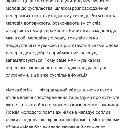
віршів – це ще й спроба долучити думку сучасної
молоді до суспільства, шляхом розповсюдження
реперських текстів у поданому вигляді. Ритм і ніжна
мелодія доповнюють, розкривають зміст слів,
створюють емоції, враження. Речитатив заздалегідь
має в собі мелодійну основу, тому він легко
поєднується із музикою, і вірші стають піснями Слова
реперів дуже добре сприймаються на слух,
запам’ятовуються. Тому саме RAP музика має
переважні можливості налагодження діалогу зі
слухачами, а це вже суспільна функція.
«Мова богів» ― літературний образ, в якому автор
втілив власні спостереження та роздуми про сутність
життя, а також його основного компонента – людини.
Поезія молодого поета аж ніяк не нагадує сопливі
рядки з недолугою віршованою формою. Між рядками
збірки «Мова богів» вдало захований стимул до