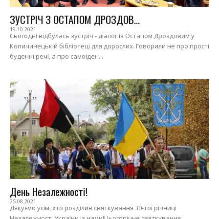
ЗУСТРІЧ З ОСТАПОМ ДРОЗДОВ...
19.10.2021
Сьогодні відбулась зустріч - діалог із Остапом Дроздовим у
Копичинецькій бібліотеці для дорослих. Говорили не про прості
буденні речі, а про самоіден...
День Незалежності!
25.08.2021
Дякуємо усім, хто розділив святкування 30-тої річниці
Незалежності України із нами!Цьогорічне святкування