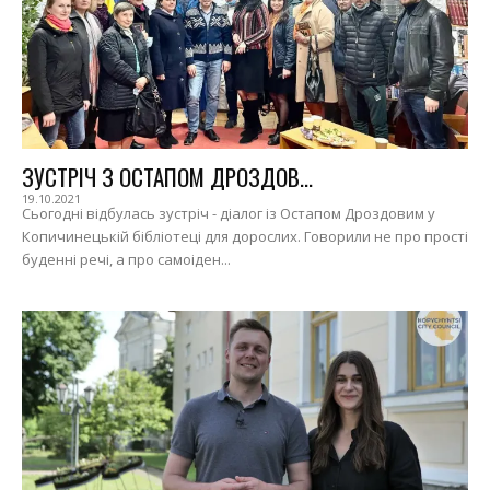
ЗУСТРІЧ З ОСТАПОМ ДРОЗДОВ...
19.10.2021
Сьогодні відбулась зустріч - діалог із Остапом Дроздовим у
Копичинецькій бібліотеці для дорослих. Говорили не про прості
буденні речі, а про самоіден...