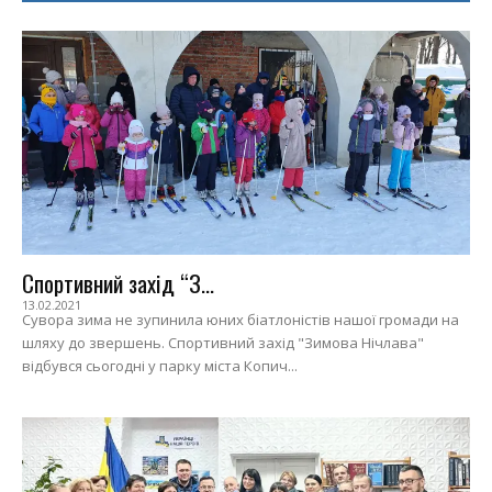
Спортивний захід “З...
13.02.2021
Сувора зима не зупинила юних біатлоністів нашої громади на
шляху до звершень. Спортивний захід "Зимова Нічлава"
відбувся сьогодні у парку міста Копич...