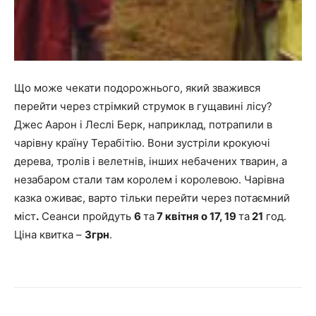
Що може чекати подорожнього, який зважився
перейти через стрімкий струмок в гущавині лісу?
Джес Аарон і Леслі Берк, наприклад, потрапили в
чарівну країну Терабітію. Вони зустріли крокуючі
дерева, тролів і велетнів, інших небачених тварин, а
незабаром стали там королем і королевою. Чарівна
казка оживає, варто тільки перейти через потаємний
міст
.
Сеанси пройдуть
6
та
7 квітня о 17, 19
та
21
год.
Ціна квитка –
3грн
.