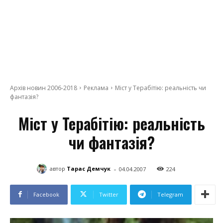
Архів новин 2006-2018
Реклама
Міст у Терабітію: реальність чи
фантазія?
Міст у Терабітію: реальність
чи фантазія?
-
автор
Тарас Демчук
04.04.2007
224
Facebook
Twitter
Telegram