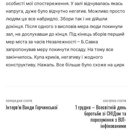
особисті мої спостереження. У залі відчувалась якась
напруга, дуже було відчутно негатив. Можливо просто
людям це все набридло. Збори так і не дійшли
докінця. Після одного з висловів мера люди покинули
зал, не дослухавши до кінця. Під кінець зборів перший
мер міста за часів Незалежності – Б.Савка
запропонував меру покинути посаду. На тому все
закінчилось. Купа криків, негативу і жодного
конструктиву. Нажаль. Все більше було схоже на цирк
попередня стаття
наступна стаття
Інтерв’ю Ванди Горчинської
1 грудня – Всесвітній день
боротьби зі СНІДом та
порозуміння з ВІЛ-
інфікованими