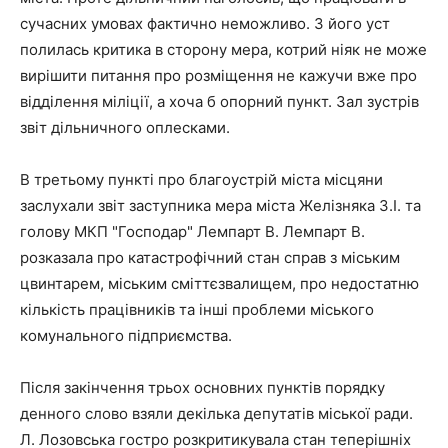
сучасних умовах фактично неможливо. З його уст
полилась критика в сторону мера, котрий ніяк не може
вирішити питання про розміщення не кажучи вже про
відділення міліції, а хоча б опорний пункт. Зал зустрів
звіт дільничного оплесками.
В третьому пункті про благоустрій міста місцяни
заслухали звіт заступника мера міста Желізняка З.І. та
голову МКП "Господар" Лемпарт В. Лемпарт В.
розказала про катастрофічний стан справ з міським
цвинтарем, міським сміттєзвалищем, про недостатню
кількість працівників та інші проблеми міського
комунального підприємства.
Після закінчення трьох основних пунктів порядку
денного слово взяли декілька депутатів міської ради.
Л. Лозовська гостро розкритикувала стан теперішніх