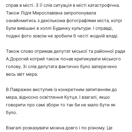
справ в місті. З її слів ситуація в місті катастрофічна.
Також Лідія Мирославівна запропонувала
ознайомитись з декількома фотографіями міста, котрі
були вивішані в холлі Будинку культури. І справді,
подані фото зовсім не зробили б честі жодній владі.
Також слово отримав депутат міської та районної ради
А.Дорогий котрий також почав критикувати міського
голову. Зі слів депутата фактично було заперечено
весь звіт мера.
В.Павражек виступив із конкретним запитанням до
мера, відносно освітлення Кутця. І взагалі, якшо
говорити про самі збори то так би не мало бути як
було.
Взагалі розказувати можна довго і по різному. Це