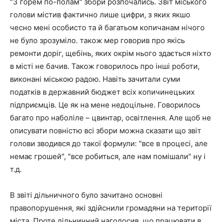
"З горем по-полам" збори розпочались. Звіт міського
голови містив фактично лише цифри, з яких якшо
чесно мені особисто та й багатьом копичанам нічого
не було зрозуміло. також мер говорив про якісь
ремонти доріг, щебінь, яких окрім нього здається ніхто
в місті не бачив. Також говорилось про інші роботи,
виконані міською радою. Навіть зачитали суми
податків в державний бюджет всіх копичинецьких
підприємців. Це як на мене недоцільне. Говорилось
багато про наболіле – цвинтар, освітлення. Але щоб не
описувати повністю всі збори можна сказати що звіт
голови зводився до такої формули: "все в процесі, але
немає грошей", "все робиться, але нам помішали" ну і
т.д.
В звіті дільничного було зачитано основні
правопорушення, які здійснили громадяни на території
міста. Проте дільничний наголосив, що працювати в