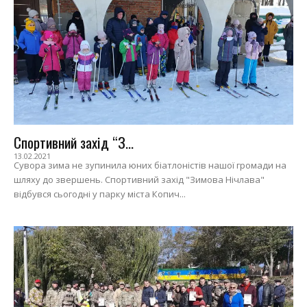
Спортивний захід “З...
13.02.2021
Сувора зима не зупинила юних біатлоністів нашої громади на
шляху до звершень. Спортивний захід "Зимова Нічлава"
відбувся сьогодні у парку міста Копич...