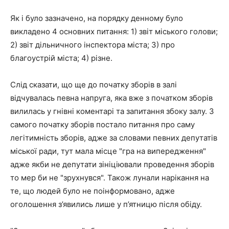
Як і було зазначено, на порядку денному було
викладено 4 основних питання: 1) звіт міського голови;
2) звіт дільничного інспектора міста; 3) про
благоустрій міста; 4) різне.
Слід сказати, що ще до початку зборів в залі
відчувалась певна напруга, яка вже з початком зборів
вилилась у гнівні коментарі та запитання збоку залу. З
самого початку зборів постало питання про саму
легітимність зборів, адже за словами певних депутатів
міської ради, тут мала місце "гра на випередження"
адже якби не депутати зініціювали проведення зборів
то мер би не "зрухнувся". Також лунали нарікання на
те, що людей було не поінформовано, адже
оголошення з’явились лише у п’ятницю після обіду.