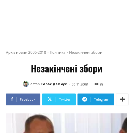
Архів новин 2006-2018
Політика
Незакінчені збори
Незакінчені збори
-
автор
Тарас Демчук
30.11.2008
89
Facebook
Twitter
Telegram