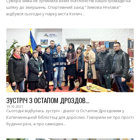
Сувора зима не зупинила юних біатлоністів нашої громади на
шляху до звершень. Спортивний захід "Зимова Нічлава"
відбувся сьогодні у парку міста Копич...
ЗУСТРІЧ З ОСТАПОМ ДРОЗДОВ...
19.10.2021
Сьогодні відбулась зустріч - діалог із Остапом Дроздовим у
Копичинецькій бібліотеці для дорослих. Говорили не про прості
буденні речі, а про самоіден...