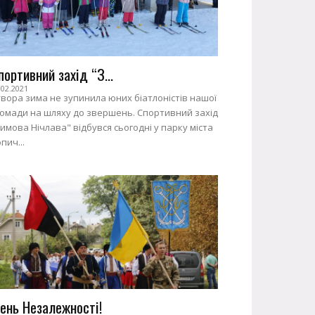
портивний захід “З...
.02.2021
вора зима не зупинила юних біатлоністів нашої
ромади на шляху до звершень. Спортивний захід
имова Нічлава" відбувся сьогодні у парку міста
пич...
ень Незалежності!