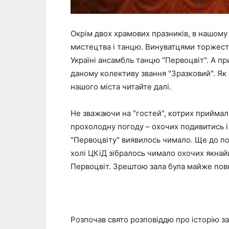
Окрім двох храмових празників, в нашому 
мистецтва і танцю. Винуватцями торжеств
Україні ансамбль танцю "Первоцвіт". А п
даному колективу звання "Зразковий". Як 
нашого міста читайте далі.
Не зважаючи на "гостей", котрих приймал
прохолодну погоду – охочих подивитись і
"Первоцвіту" виявилось чимало. Ще до поч
холі ЦКіД зібралось чимало охочих якнай
Первоцвіт. Зрештою зала була майже пов
Розпочав свято розповіддю про історію 