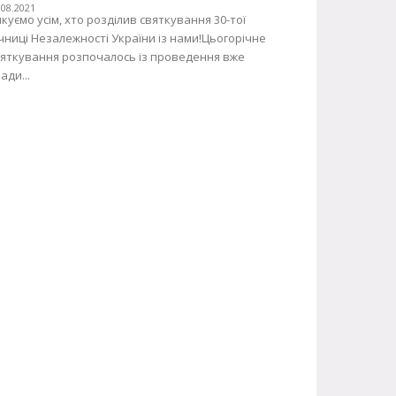
.08.2021
куємо усім, хто розділив святкування 30-тої
чниці Незалежності України із нами!Цьогорічне
вяткування розпочалось із проведення вже
ади...