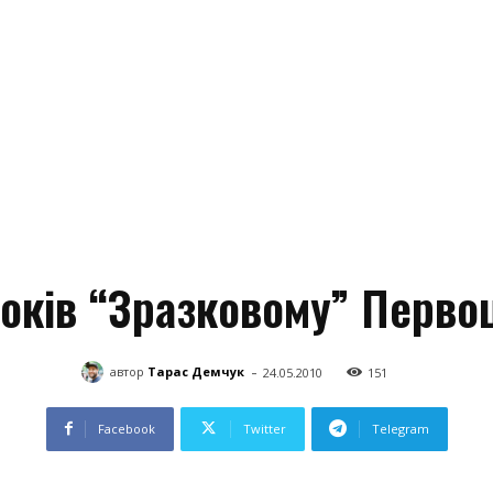
оків “Зразковому” Перво
-
автор
Тарас Демчук
24.05.2010
151
Facebook
Twitter
Telegram