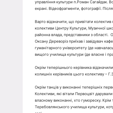
управління культури п.Роман Сагайдак. 
екрані. Відеофрагменти, фотографії. Післ
Варто відзначити, що привітати колектив 
колективи Центру Культури, Музичної шко
районна влада, представники з області. О
Оксану Дереворіз приїхав і завідувач ка
гуманітарного університету (де навчалас
вищого училища культури (де власне і пр
Окрім теперішнього керівника відзначили
колишніх керівників цього колективу – Г.
Окрім танців у виконанні теперішніх перв
Колективи, які вітали Первоцвіт дарували
власному виконанні, хто гумореску. Крім 
Теребовлянського училища культури, котр