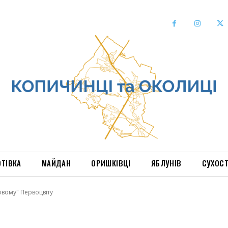
ОТІВКА
МАЙДАН
ОРИШКІВЦІ
ЯБЛУНІВ
СУХОС
овому" Первоцвіту