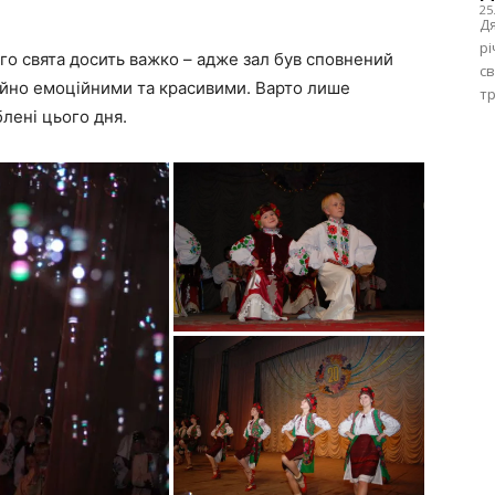
25
Дя
рі
го свята досить важко – адже зал був сповнений
с
айно емоційними та красивими. Варто лише
тр
блені цього дня.