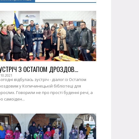
УСТРІЧ З ОСТАПОМ ДРОЗДОВ...
.10.2021
огодні відбулась зустріч - діалог із Остапом
оздовим у Копичинецькій бібліотеці для
рослих. Говорили не про прості буденні речі, а
о самоіден...