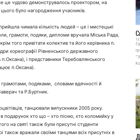
Все це чудово демонструвалось проектором, на
я цього було нагородження учасників.
прийшла чимала кількість людей – це і мистецькі
С
ли, грамоти, подяки, дипломи вручала Міська Рада,
13
крім того привітати колектив та його керівника п.
Су
г
федри хореографії Рівненського державного
"З
ь п.Оксана), і представники Теребовлянського
Ко
ацює п.Оксана).
 грамотами, подяками, словами вдячності й
Заверач та Р.Буртник.
оцвітівців, танцювали випускники 2005 року.
 в подарунок хто що – хто пісню, хто коломийку у
того на святі також були присутні студенти
і також вражали своїми танцями всіх присутніх в
Д