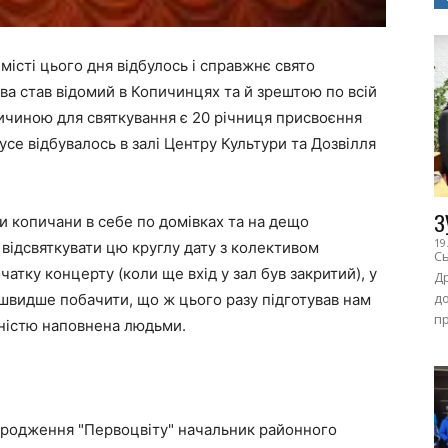
місті цього дня відбулось і справжнє свято
а став відомий в Копичинцях та й зрештою по всій
ричиною для святкування є 20 річниця присвоєння
усе відбувалось в залі Центру Культури та Дозвілля
З
и копичани в себе по домівках та на дещо
19
 відсвяткувати цю круглу дату з колективом
Сь
атку концерту (коли ще вхід у зал був закритий), у
Др
до
швидше побачити, що ж цього разу підготував нам
пр
ністю наповнена людьми.
зародження "Первоцвіту" начальник районного