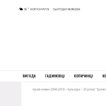
C
30
KOPYCHYNTSI
СЬОГОДНІ 06.08.2026
ВИГОДА
ГАДИНКІВЦІ
КОПИЧИНЦІ
К
Архів новин 2006-2018
Культура
20 років "Зразк