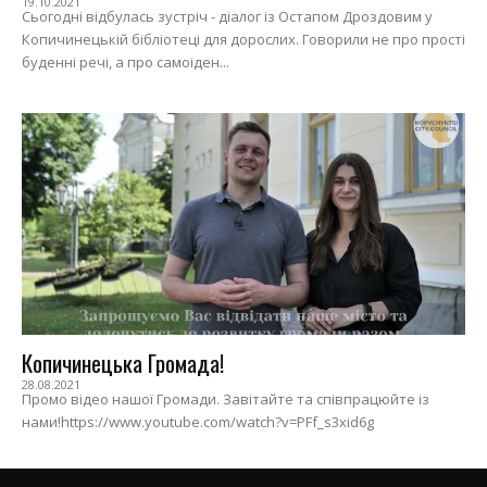
19.10.2021
Сьогодні відбулась зустріч - діалог із Остапом Дроздовим у
Копичинецькій бібліотеці для дорослих. Говорили не про прості
буденні речі, а про самоіден...
Копичинецька Громада!
28.08.2021
Промо відео нашої Громади. Завітайте та співпрацюйте із
нами!https://www.youtube.com/watch?v=PFf_s3xid6g