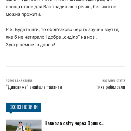
проща стане для Вас традицією і річчю, без якої не
можна прожити.
P.S. Будете йти, то обов’язково беріть зручне взуття,
яке б не натирало і добре „сиділо” на нозі.
Зустрінемося в дорозі!
попередня стаття
наступна стаття
“Дивовижа” знайшла таланти
Тиха риболовля
СХОЖІ НОВИНИ
Навколо світу через Оришк...