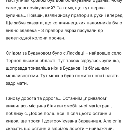
Наступним кроком був довгоочікуваний Буданів. Чому
саме довгоочікуваний? Та тому, що тут перша
зупинка… Поївши, взяли знову прапори в руки і вперед.
Ще забув сказати, що копичинецьких паломників було
видно здалека – 3 прапори якраз пасували до
велелюдної колони прочан.
Слідом за Будановом було с.Ласківці – найдовше село
Тернопільської області. Тут також відбулась зупинка,
щоправда триваліша ніж в Буданові і з більшими
можливостями. Тут можна було помити ноги і навіть
задрімати.
І знову дорога та дорога… Останнім „привалом”
виявилась місцина біля автомобільної магістралі,
поблизу с. Добре поле. Все, після цього останній
кидок, ще трохи і довгоочікувана Зарваниця. Але слід
сказати, що останній відрізок дороги – найважчий,