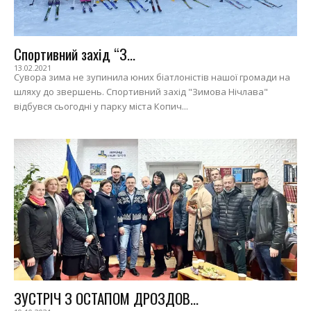
Спортивний захід “З...
13.02.2021
Сувора зима не зупинила юних біатлоністів нашої громади на
шляху до звершень. Спортивний захід "Зимова Нічлава"
відбувся сьогодні у парку міста Копич...
ЗУСТРІЧ З ОСТАПОМ ДРОЗДОВ...