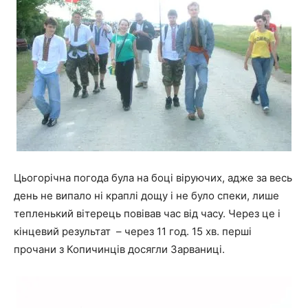
Цьогорічна погода була на боці віруючих, адже за весь
день не випало ні краплі дощу і не було спеки, лише
тепленький вітерець повівав час від часу. Через це і
кінцевий результат – через 11 год. 15 хв. перші
прочани з Копичинців досягли Зарваниці.