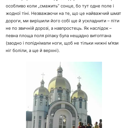
особливо коли „смажить” сонце, бо тут одне поле і
жодної тіні. Незважаючи на те, що це найважчий шмат
дороги, ми вирішили його собі ще й ускладнити – піти
не по звичній дорозі, а навпростець. Як наслідок –
певна площа поля ріпаку була нещадно витоптана
(заодно і попіднімали ноги, щоб не тільки нижні м’язи
ніг боліли, а ще й верхні).