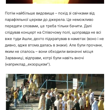
Потім найбільше видовище – похід зі свічками від
парафіяльної церкви до джерела. Це неможливо
передати словами, це треба тільки бачити. Далі
слідував концерт на Співочому полі, щоправда не всі
вже туди йшли, дехто підхрапував в наметах (воно і не
дивно, адже втома далась в знаки). Але були прочани,
яким не спалось – вони обходили визначні місця
Зарваниці, відправи, котрі були навіть вночі
(наприклад „екзорцизм”).