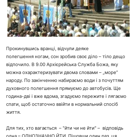
Прокинувшись вранці, відчули деяке
полегшення ногам, сон зробив своє діло – тіло дещо
відпочило. В 9.00 Архієрейська Служба Божа, яку
можна охарактеризувати двома словами – „море”
народу. По закінченню набираємо води і з почуттям
духовного полегшення прямуємо до автобусів. Ще
година-дві і вже вдома, згадуємо пережите і лягаємо
спати, щоб остаточно ввійти в нормальний спосіб
життя.
Для тих, хто вагається – "йти чи не йти" – відповідь
одна – ОДНОЗНАЧНО ЙТИ. Пішовши один раз, ця