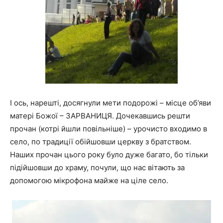
І ось, нарешті, досягнули мети подорожі – місце об’яви
матері Божої – ЗАРВАНИЦЯ. Дочекавшись решти
прочан (котрі йшли повільніше) – урочисто входимо в
село, по традиції обійшовши церкву з братством.
Наших прочан цього року було дуже багато, бо тільки
підійшовши до храму, почули, що нас вітають за
допомогою мікрофона майже на ціле село.