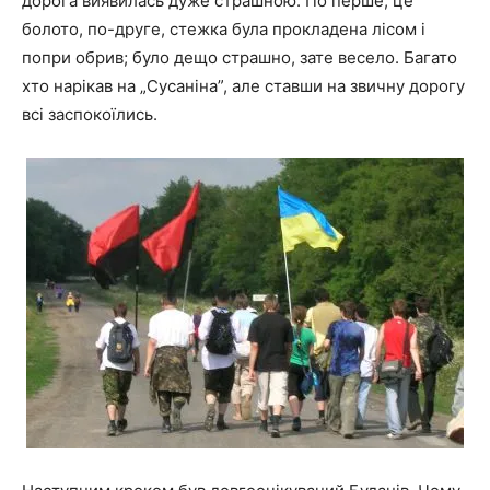
дорога виявилась дуже страшною. По перше, це
болото, по-друге, стежка була прокладена лісом і
попри обрив; було дещо страшно, зате весело. Багато
хто нарікав на „Сусаніна”, але ставши на звичну дорогу
всі заспокоїлись.