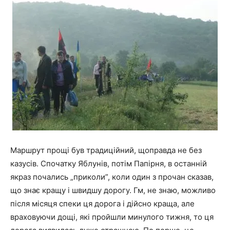
Маршрут прощі був традиційний, щоправда не без
казусів. Спочатку Яблунів, потім Папірня, в останній
якраз почались „приколи”, коли один з прочан сказав,
що знає кращу і швидшу дорогу. Гм, не знаю, можливо
після місяця спеки ця дорога і дійсно краща, але
враховуючи дощі, які пройшли минулого тижня, то ця