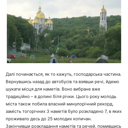
Далі починається, як то кажуть, господарська частина.
Вернувшись назад до автобусів та взявши речі, йдемо
шукати місця для наметів. Воно вибране вже
традиційно – в долині біля річки. Цього року молодь
міста також побила власний минулорічний рекорд,
замість тогорічних 3 наметів було розкладено 7, в яких
проживало десь до 25 молодих копичан.
Закінчивши розкладання наметів та речей, помившись