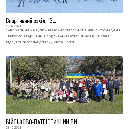
Спортивний захід “З...
13.02.2021
Сувора зима не зупинила юних біатлоністів нашої громади на
шляху до звершень. Спортивний захід "Зимова Нічлава"
відбувся сьогодні у парку міста Копич...
ВІЙСЬКОВО-ПАТРІОТИЧНИЙ ВИ...
08.10.2021