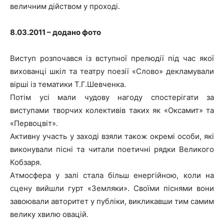
величним дійством у проході.
8.03.2011 – додано фото
Виступ розпочався із вступної прелюдії під час якої
вихованці шкіл та театру поезії «Слово» декламували
вірші із тематики Т.Г.Шевченка.
Потім усі мали чудову нагоду спостерігати за
виступами творчих колективів таких як «Оксамит» та
«Первоцвіт».
Активну участь у заході взяли також окремі особи, які
виконували пісні та читали поетичні рядки Великого
Кобзаря.
Атмосфера у залі стала більш енергійною, коли на
сцену вийшли гурт «Земляки». Своїми піснями вони
завоювали авторитет у публіки, викликавши тим самим
велику хвилю овацій.