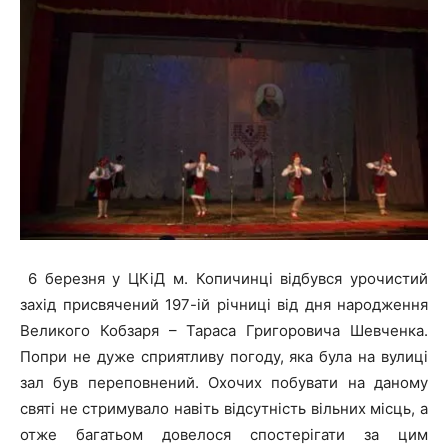
6 березня у ЦКіД м. Копичинці відбувся урочистий
захід присвячений 197-ій річниці від дня народження
Великого Кобзаря – Тараса Григоровича Шевченка.
Попри не дуже сприятливу погоду, яка була на вулиці
зал був переповнений. Охочих побувати на даному
святі не стримувало навіть відсутність вільних місць, а
отже багатьом довелося спостерігати за цим