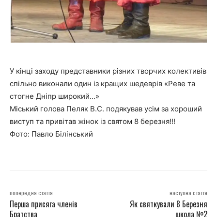
У кінці заходу представники різних творчих колективів
спільно виконали один із кращих шедеврів «Реве та
стогне Дніпр широкий…»
Міський голова Пеляк В.С. подякував усім за хороший
виступ та привітав жінок із святом 8 березня!!!
Фото: Павло Білінський
попередня стаття
наступна стаття
Перша присяга членів
Як святкували 8 Березня
Братства
школа №2