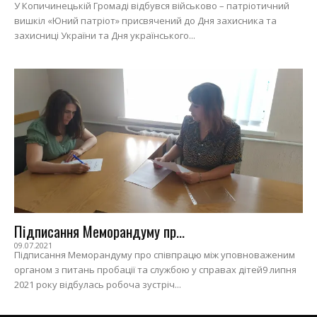
У Копичинецькій Громаді відбувся військово – патріотичний
вишкіл «Юний патріот» присвячений до Дня захисника та
захисниці України та Дня українського...
Підписання Меморандуму пр...
09.07.2021
Підписання Меморандуму про співпрацю між уповноваженим
органом з питань пробації та службою у справах дітей9 липня
2021 року відбулась робоча зустріч...