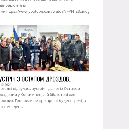
івпрацюйте із
ми!https://www.youtube.com/watch?v=PFf_s3xid6g
УСТРІЧ З ОСТАПОМ ДРОЗДОВ...
.10.2021
огодні відбулась зустріч - діалог із Остапом
оздовим у Копичинецькій бібліотеці для
рослих. Говорили не про прості буденні речі, а
о самоіден...