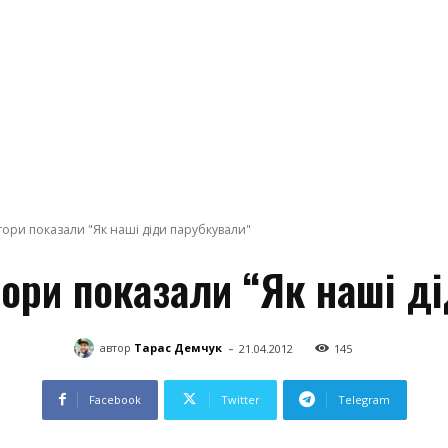
тори показали "Як наші діди парубкували"
ори показали “Як наші д
-
автор
Тарас Демчук
21.04.2012
145
Facebook
Twitter
Telegram