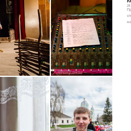
28
Пр
сп
на