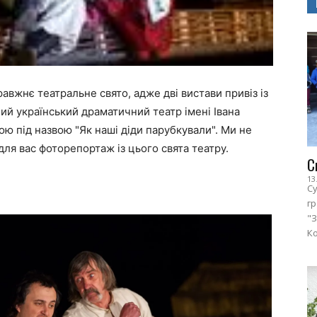
равжнє театральне свято, адже дві вистави привіз із
й український драматичний театр імені Івана
ою під назвою "Як наші діди парубкували". Ми не
для вас фоторепортаж із цього свята театру.
С
13
Су
г
"З
Ко