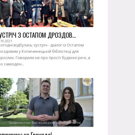
УСТРІЧ З ОСТАПОМ ДРОЗДОВ...
.10.2021
огодні відбулась зустріч - діалог із Остапом
оздовим у Копичинецькій бібліотеці для
рослих. Говорили не про прості буденні речі, а
о самоіден...
опичинецька Громада!