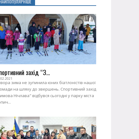
НАЙПОПУЛЯРНІШЕ
портивний захід “З...
.02.2021
вора зима не зупинила юних біатлоністів нашої
ромади на шляху до звершень. Спортивний захід
имова Нічлава" відбувся сьогодні у парку міста
пич...