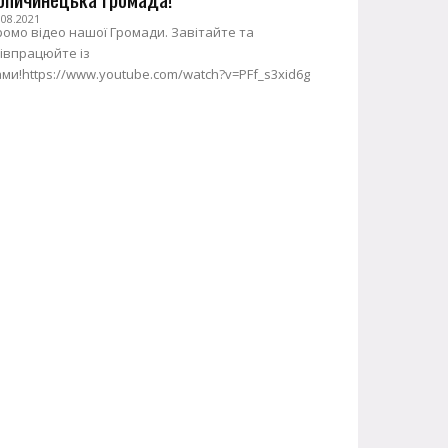
.08.2021
омо відео нашої Громади. Завітайте та
івпрацюйте із
ми!https://www.youtube.com/watch?v=PFf_s3xid6g