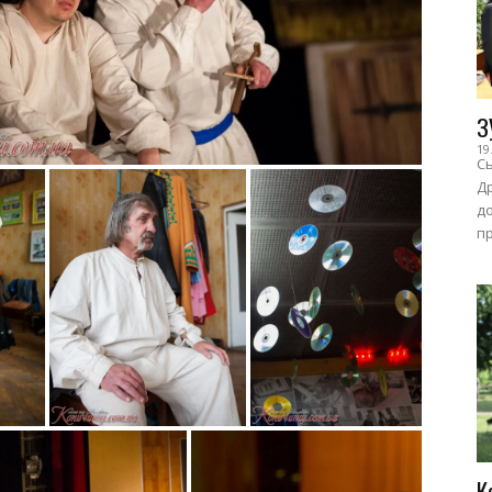
З
19
Сь
Др
до
пр
К