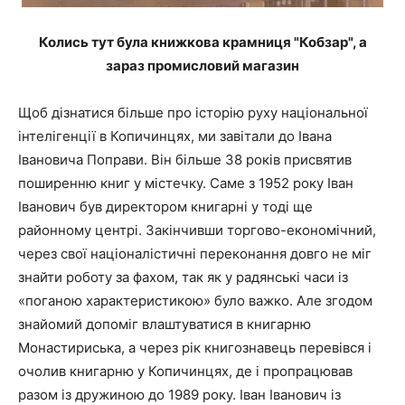
Колись тут була книжкова крамниця "Кобзар", а
зараз промисловий магазин
Щоб дізнатися більше про історію руху національної
інтелігенції в Копичинцях, ми завітали до Івана
Івановича Поправи. Він більше 38 років присвятив
поширенню книг у містечку. Саме з 1952 року Іван
Іванович був директором книгарні у тоді ще
районному центрі. Закінчивши торгово-економічний,
через свої націоналістичні переконання довго не міг
знайти роботу за фахом, так як у радянські часи із
«поганою характеристикою» було важко. Але згодом
знайомий допоміг влаштуватися в книгарню
Монастириська, а через рік книгознавець перевівся і
очолив книгарню у Копичинцях, де і пропрацював
разом із дружиною до 1989 року. Іван Іванович із