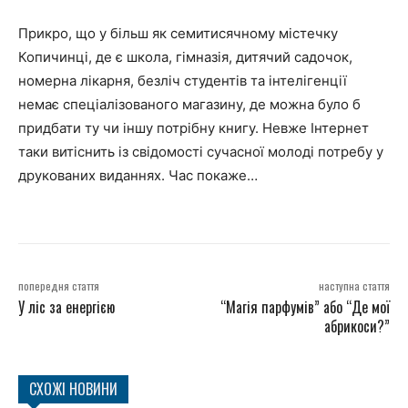
Прикро, що у більш як семитисячному містечку
Копичинці, де є школа, гімназія, дитячий садочок,
номерна лікарня, безліч студентів та інтелігенції
немає спеціалізованого магазину, де можна було б
придбати ту чи іншу потрібну книгу. Невже Інтернет
таки витіснить із свідомості сучасної молоді потребу у
друкованих виданнях. Час покаже…
попередня стаття
наступна стаття
У ліс за енергією
“Магія парфумів” або “Де мої
абрикоси?”
СХОЖІ НОВИНИ