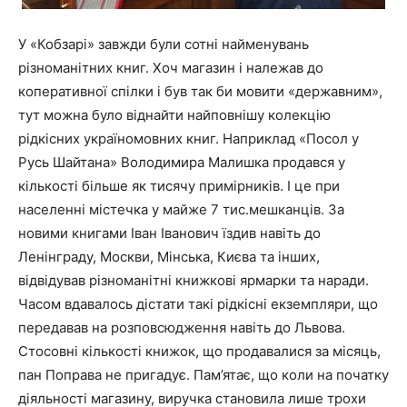
У «Кобзарі» завжди були сотні найменувань
різноманітних книг. Хоч магазин і належав до
коперативної спілки і був так би мовити «державним»,
тут можна було віднайти найповнішу колекцію
рідкісних україномовних книг. Наприклад «Посол у
Русь Шайтана» Володимира Малишка продався у
кількості більше як тисячу примірників. І це при
населенні містечка у майже 7 тис.мешканців. За
новими книгами Іван Іванович їздив навіть до
Ленінграду, Москви, Мінська, Києва та інших,
відвідував різноманітні книжкові ярмарки та наради.
Часом вдавалось дістати такі рідкісні екземпляри, що
передавав на розповсюдження навіть до Львова.
Стосовні кількості книжок, що продавалися за місяць,
пан Поправа не пригадує. Пам’ятає, що коли на початку
діяльності магазину, виручка становила лише трохи