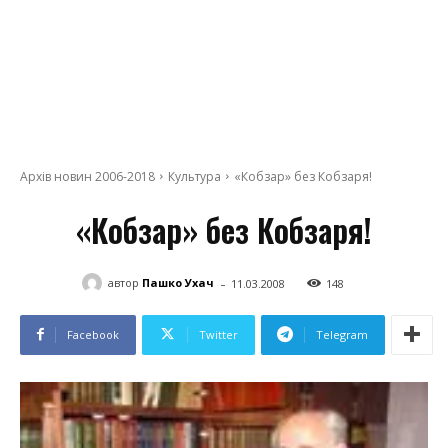
Архів новин 2006-2018
Культура
«Кобзар» без Кобзаря!
«Кобзар» без Кобзаря!
-
автор
Пашко Ухач
11.03.2008
148
Facebook
Twitter
Telegram