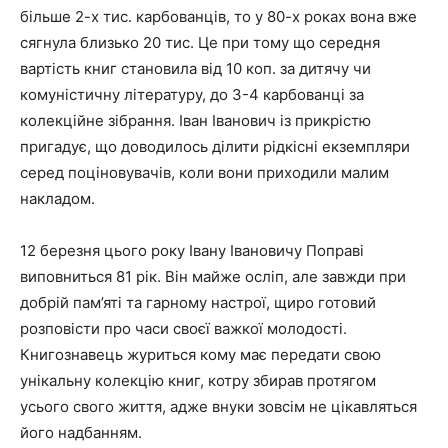
більше 2-х тис. карбованців, то у 80-х роках вона вже
сягнула близько 20 тис. Це при тому що середня
вартість книг становила від 10 коп. за дитячу чи
комуністичну літературу, до 3-4 карбованці за
колекційне зібрання. Іван Іванович із прикрістю
пригадує, що доводилось ділити рідкісні екземпляри
серед поціновувачів, коли вони приходили малим
накладом.
12 березня цього року Івану Івановичу Поправі
виповниться 81 рік. Він майже осліп, але завжди при
добрій пам’яті та гарному настрої, щиро готовий
розповісти про часи своєї важкої молодості.
Книгознавець журиться кому має передати свою
унікальну колекцію книг, котру збирав протягом
усього свого життя, адже внуки зовсім не цікавляться
його надбанням.