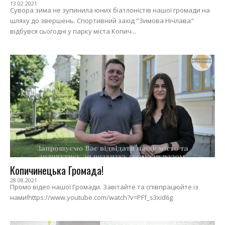
13.02.2021
Сувора зима не зупинила юних біатлоністів нашої громади на
шляху до звершень. Спортивний захід "Зимова Нічлава"
відбувся сьогодні у парку міста Копич...
Копичинецька Громада!
28.08.2021
Промо відео нашої Громади. Завітайте та співпрацюйте із
нами!https://www.youtube.com/watch?v=PFf_s3xid6g