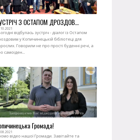
УСТРІЧ З ОСТАПОМ ДРОЗДОВ...
.10.2021
огодні відбулась зустріч - діалог із Остапом
оздовим у Копичинецькій бібліотеці для
рослих. Говорили не про прості буденні речі, а
о самоіден...
опичинецька Громада!
.08.2021
омо відео нашої Громади. Завітайте та