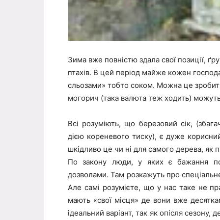
Зима вже повністю здала свої позиції, ґ
птахів. В цей період майже кожен господ
сльозами» тобто соком. Можна це зробити 
могорич (така валюта теж ходить) можуть
Всі розуміють, що березовий сік, (збаг
дією кореневого тиску), є дуже корисний
шкідливо це чи ні для самого дерева, як п
По закону люди, у яких є бажання поз
дозволами. Там розкажуть про спеціальне 
Але самі розумієте, що у нас таке не пра
мають «свої місця» де вони вже десятка
ідеальний варіант, так як опісля сезону,