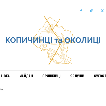
ОТІВКА
МАЙДАН
ОРИШКІВЦІ
ЯБЛУНІВ
СУХОС
гією