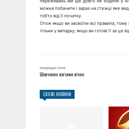
переживань ми ще довго не ходили у нічн
можна побачити і зараз на стежці яке веде
тобто від її початку.
Отож якщо ви засвоїли всі правила, тому 
тільки у випадку, якщо ви готові її за це в
попередня стаття
Шевченко житиме вічно
СХОЖІ НОВИНИ