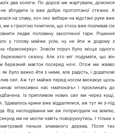
оїх два колеги. По дорозі ми жартували, ділилися
 не зблудити із вже добре протоптаної стежки. А
лася на славу, хоч око вибери на відстані руки вже
й, ми з гіркотою помітили, що хтось вже позливав сік
овнити ледве половину захопленої тари. Рішення
ийшло у голову майже усім, ну не йти ж додому з
а «браконєрку». Зовсім поруч було місце одного
 березового сезону. Але хто міг подумати, що він
ти березний маєток посеред ночі. Отож ми жваво
ч як було важко йти з ними, але радість, і додаткові
плив сил. Аж тут майже перед носом вискакує щось
очинає інтенсивно нас «матюкать» і проклинать до
едбачена. Із припливом нових сил ми через кущі,
. Здавалось крики вже віддалялися, аж тут як з-під
да. Від несподіванки ми аж поприсідали на землю,
секунд ми не могли навіть поворухнутись. І тільки з
метровий пеньок зламаного дерева. Після тих