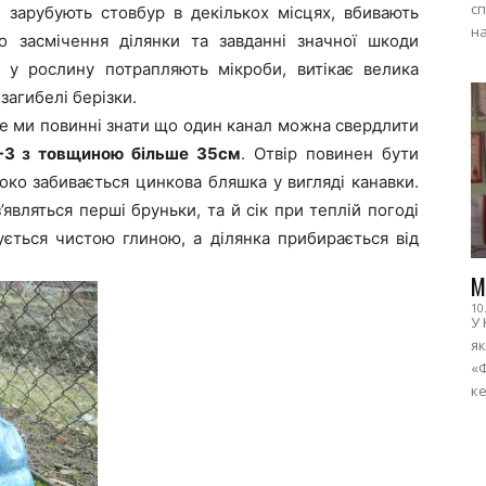
сп
і зарубують стовбур в декількох місцях, вбивають
на
 засмічення ділянки та завданні значної шкоди
у рослину потрапляють мікроби, витікає велика
 загибелі берізки.
се ми повинні знати що один канал можна свердлити
-3 з товщиною більше 35см
. Отвір повинен бути
боко забивається цинкова бляшка у вигляді канавки.
являться перші бруньки, та й сік при теплій погоді
ується чистою глиною, а ділянка прибирається від
М
10
У 
як
«Ф
ке