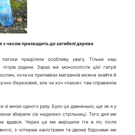
е з часом призводить до загибелі дерева
 патоки приділяли особливу увагу. Тільки наш
літрів рідини. Зараз же монополісти цієї галузі
рослин, хоча на прилавках магазинів можна знайти й
лучно-березовий, але чи хоч «пахне» там справжнім
ся зі мною одного разу. Було це давненько, ще як я у
 вони збирали сік недалеко стрільниці. Того дня ми
 не вдався. Через це ми вирішили іти в ліс після
івночі, з чотирма каністрами та двома бідонами ми