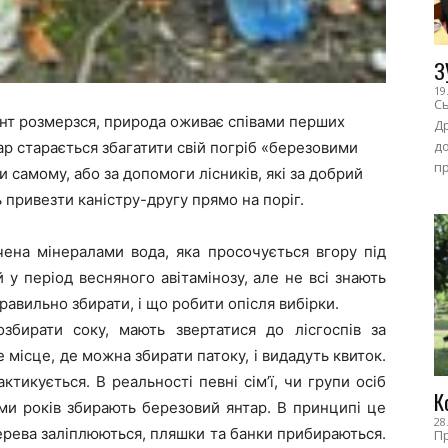
З
19
Сь
рунт розмерзся, природа оживає співами перших
Др
до
ар старається збагатити свій погріб «березовими
пр
самому, або за допомоги лісників, які за добрий
 привезти каністру-другу прямо на поріг.
ачена мінералами вода, яка просочується вгору під
 у період весняного авітамінозу, але не всі знають
равильно збирати, і що робити опісля вибірки.
бирати соку, мають звертатися до лісгоспів за
місце, де можна збирати патоку, і видадуть квиток.
ктикується. В реальності певні сім’ї, чи групи осіб
К
ми років збирають березовий янтар. В принципі це
28
 дерева заліплюються, пляшки та банки прибираються.
Пр