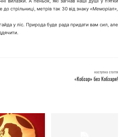
і вилазки. А пеньок, які загнав наші душі у п’ятки
 до стрільниці, метрів так 30 від знаку
«Меморіал»,
гайда у ліс. Природа буде рада придати вам сил, але
іддячити.
наступна стаття
«Кобзар» без Кобзаря!