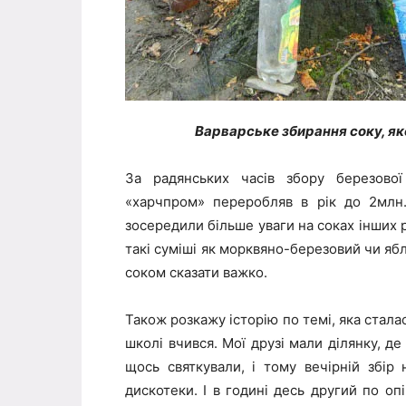
Варварське збирання соку, як
За радянських часів збору березової
«харчпром» переробляв в рік до 2млн. 
зосередили більше уваги на соках інших 
такі суміші як морквяно-березовий чи яб
соком сказати важко.
Також розкажу історію по темі, яка стала
школі вчився. Мої друзі мали ділянку, де
щось святкували, і тому вечірній збір
дискотеки. І в годині десь другий по оп