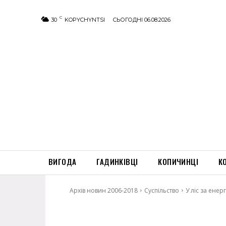
C
30
KOPYCHYNTSI
СЬОГОДНІ 06.08.2026
ВИГОДА
ГАДИНКІВЦІ
КОПИЧИНЦІ
К
Архів новин 2006-2018
Суспільство
У ліс за енер