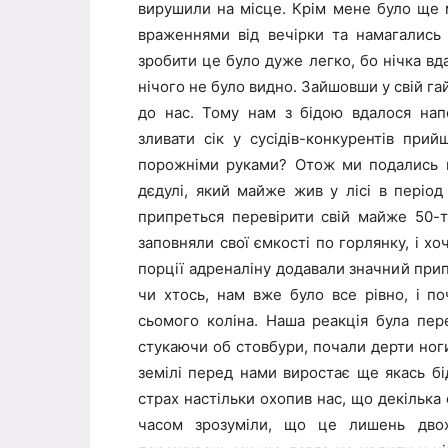
вирушили на місце. Крім мене було ще м
враженнями від вечірки та намагались
зробити це було дуже легко, бо нічка вда
нічого не було видно. Зайшовши у свій га
до нас. Тому нам з бідою вдалося нап
зливати сік у сусідів-конкурентів пр
порожніми руками? Отож ми подались н
дєдулі, який майже жив у лісі в період
припреться перевірити свій майже 50-
заповняли свої ємкості по горлянку, і хо
порції адреналіну додавали значний при
чи хтось, нам вже було все рівно, і п
сьомого коліна. Наша реакція була пер
стукаючи об стовбури, почали дерти ноги
земілі перед нами виростає ще якась бі
страх настільки охопив нас, що декілька 
часом зрозуміли, що це лишень двох