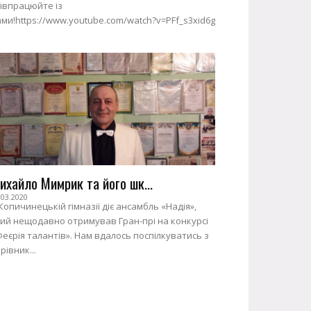
івпрацюйте із
ми!https://www.youtube.com/watch?v=PFf_s3xid6g
ихайло Мимрик та його шк...
.03.2020
Копичинецькій гімназії діє ансамбль «Надія»,
ий нещодавно отримував Гран-прі на конкурсі
еєрія талантів». Нам вдалось поспілкуватись з
рівник...