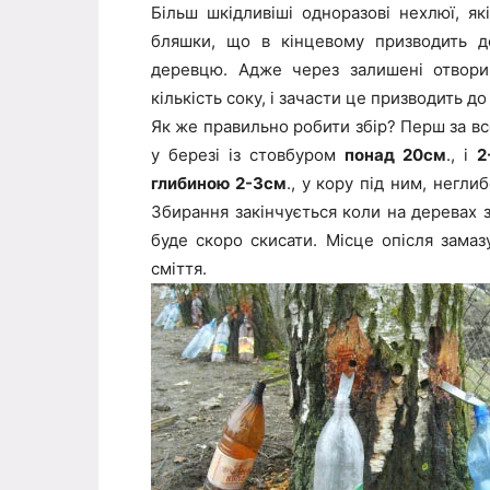
Більш шкідливіші одноразові нехлюї, як
бляшки, що в кінцевому призводить до
деревцю. Адже через залишені отвори 
кількість соку, і зачасти це призводить до
Як же правильно робити збір? Перш за в
у березі із стовбуром
понад 20см
., і
2
глибиною 2-3см
., у кору під ним, негли
Збирання закінчується коли на деревах з’
буде скоро скисати. Місце опісля замаз
сміття.