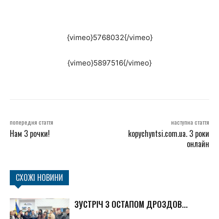
{vimeo}5768032{/vimeo}
{vimeo}5897516{/vimeo}
попередня стаття
наступна стаття
Нам 3 рочки!
kopychyntsi.com.ua. 3 роки
онлайн
СХОЖІ НОВИНИ
ЗУСТРІЧ З ОСТАПОМ ДРОЗДОВ...