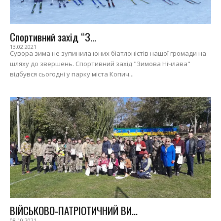
Спортивний захід “З...
13.02.2021
Сувора зима не зупинила юних біатлоністів нашої громади на
шляху до звершень. Спортивний захід "Зимова Нічлава"
відбувся сьогодні у парку міста Копич...
ВІЙСЬКОВО-ПАТРІОТИЧНИЙ ВИ...
08.10.2021