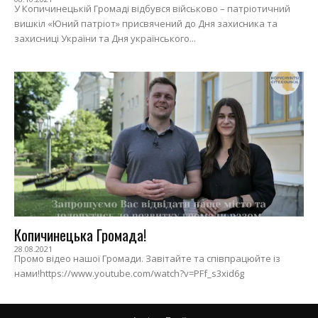
У Копичинецькій Громаді відбувся військово – патріотичний
вишкіл «Юний патріот» присвячений до Дня захисника та
захисниці України та Дня українського...
Копичинецька Громада!
28.08.2021
Промо відео нашої Громади. Завітайте та співпрацюйте із
нами!https://www.youtube.com/watch?v=PFf_s3xid6g