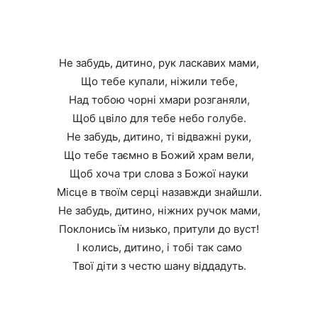
Не забудь, дитино, рук ласкавих мами,
Що тебе купали, ніжили тебе,
Над тобою чорні хмари розганяли,
Щоб цвіло для тебе небо голубе.
Не забудь, дитино, ті відважні руки,
Що тебе таємно в Божий храм вели,
Щоб хоча три слова з Божої науки
Місце в твоїм серці назавжди знайшли.
Не забудь, дитино, ніжних ручок мами,
Поклонись їм низько, притули до вуст!
І колись, дитино, і тобі так само
Твої діти з честю шану віддадуть.