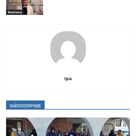
Копичинці
Іра
НАЙПОПУЛЯРНІШЕ