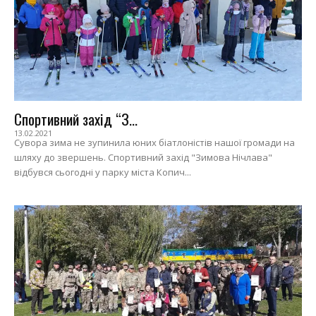
Спортивний захід “З...
13.02.2021
Сувора зима не зупинила юних біатлоністів нашої громади на
шляху до звершень. Спортивний захід "Зимова Нічлава"
відбувся сьогодні у парку міста Копич...