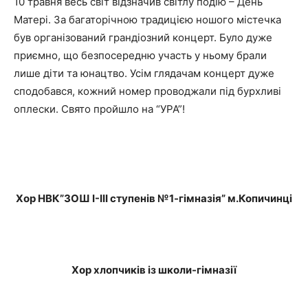
10 травня весь світ відзначив світлу подію – День
Матері. За багаторічною традицією ношого містечка
був організований грандіозний концерт. Було дуже
приємно, що безпосередню участь у ньому брали
лише діти та юнацтво. Усім глядачам концерт дуже
сподобався, кожний номер проводжали під бурхливі
оплески. Свято пройшло на “УРА”!
Хор НВК”ЗОШ І-ІІІ ступенів №1-гімназія” м.Копичинці
Хор хлопчиків із школи-гімназії