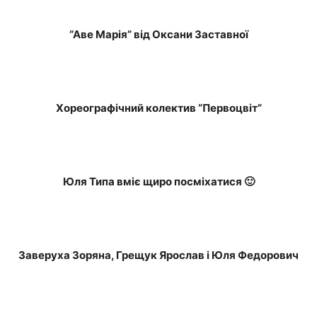
“Аве Марія” від Оксани Заставної
Хореографічний колектив “Первоцвіт”
Юля Типа вміє щиро посміхатися 🙂
Заверуха Зоряна, Грещук Ярослав і Юля Федорович