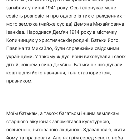
загиблих у липні 1941 року. Ось і спонукає мене
совість розповісти про одного із тих стражденних –
мого земляка (майже сусіда) Дем’яна Михайловича
Іванківа. Народився Дем’ян 1914 року в містечку
Копичинцях у християнській родині. Батьки його,
Павліна та Михайло, були справжніми свідомими
українцями. У такому ж дусі вони виховували і своїх
дітей, зокрема сина Дем’яна. Батьки не шкодували
коштів для його навчання, і він став юристом,
правником.
Моїм батькам, а також багатьом іншим землякам
старшого віку юнак запам’ятався культурною,
освіченою, вихованою людиною. Здавалося б, жити
йому та працювати. Але як грім серед ясного неба