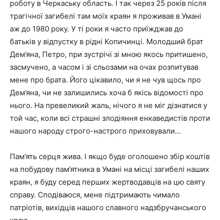
роботу в Черкаську область. І так через 25 років після
трагічної загибелі там моїх краян я проживав в Умані
аж до 1980 року. У ті роки я часто приїжджав до
батьків у відпустку в рідні Копичинці. Молодший брат
Дем’яна, Петро, при зустрічі зі мною якось притишено,
засмучено, а часом і зі сльозами на очах розпитував
мене про брата. Його цікавило, чи я не чув щось про
Дем’яна, чи не залишились хоча б якісь відомості про
нього. На превеликий жаль, нічого я не міг дізнатися у
той час, коли всі страшні злодіяння енкаведистів проти
нашого народу строго-настрого приховували…
Пам’ять серця жива. І якщо буде оголошено збір коштів
на побудову пам’ятника в Умані на місці загибелі наших
краян, я буду серед перших жертводавців на цю святу
справу. Сподіваюся, мене підтримають чимало
патріотів, вихідців нашого славного надзбручанського