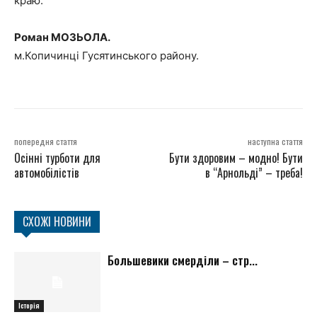
краю.
Роман МОЗЬОЛА.
м.Копичинці Гусятинського району.
попередня стаття
наступна стаття
Осінні турботи для
Бути здоровим – модно! Бути
автомобілістів
в “Арнольді” – треба!
СХОЖІ НОВИНИ
Большевики смерділи – стр...
Історія