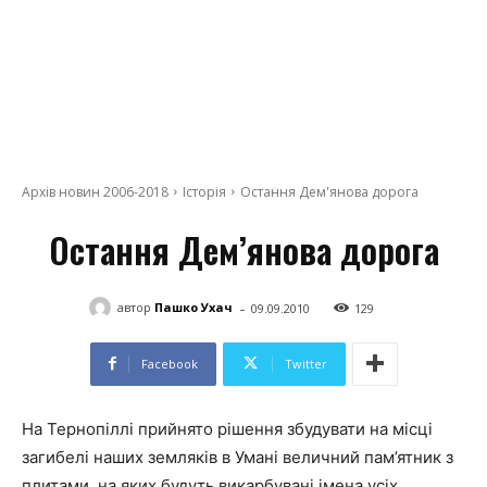
Архів новин 2006-2018
Історія
Остання Дем'янова дорога
Остання Дем’янова дорога
-
автор
Пашко Ухач
09.09.2010
129
Facebook
Twitter
На Тернопіллі прийнято рішення збудувати на місці
загибелі наших земляків в Умані величний пам’ятник з
плитами, на яких будуть викарбувані імена усіх