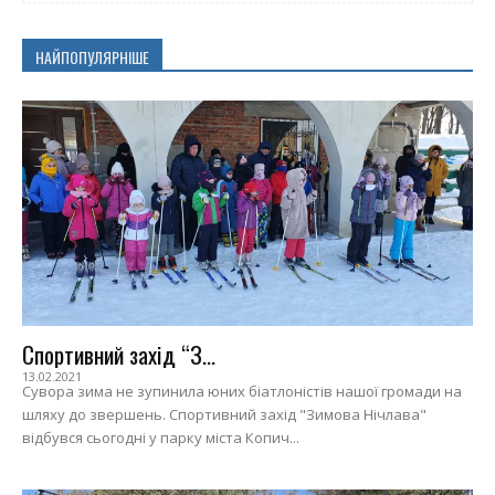
НАЙПОПУЛЯРНІШЕ
Спортивний захід “З...
13.02.2021
Сувора зима не зупинила юних біатлоністів нашої громади на
шляху до звершень. Спортивний захід "Зимова Нічлава"
відбувся сьогодні у парку міста Копич...