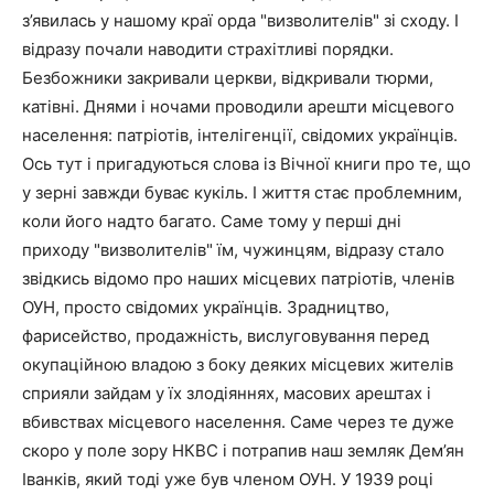
з’явилась у нашому краї орда "визволителів" зі сходу. І
відразу почали наводити страхітливі порядки.
Безбожники закривали церкви, відкривали тюрми,
катівні. Днями і ночами проводили арешти місцевого
населення: патріотів, інтелігенції, свідомих українців.
Ось тут і пригадуються слова із Вічної книги про те, що
у зерні завжди буває кукіль. І життя стає проблемним,
коли його надто багато. Саме тому у перші дні
приходу "визволителів" їм, чужинцям, відразу стало
звідкись відомо про наших місцевих патріотів, членів
ОУН, просто свідомих українців. Зрадництво,
фарисейство, продажність, вислуговування перед
окупаційною владою з боку деяких місцевих жителів
сприяли зайдам у їх злодіяннях, масових арештах і
вбивствах місцевого населення. Саме через те дуже
скоро у поле зору НКВС і потрапив наш земляк Дем’ян
Іванків, який тоді уже був членом ОУН. У 1939 році