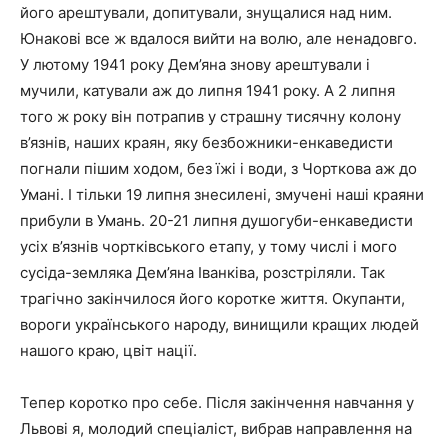
його арештували, допитували, знущалися над ним.
Юнакові все ж вдалося вийти на волю, але ненадовго.
У лютому 1941 року Дем’яна знову арештували і
мучили, катували аж до липня 1941 року. А 2 липня
того ж року він потрапив у страшну тисячну колону
в’язнів, наших краян, яку безбожники-енкаведисти
погнали пішим ходом, без їжі і води, з Чорткова аж до
Умані. І тільки 19 липня знесилені, змучені наші краяни
прибули в Умань. 20-21 липня душогуби-енкаведисти
усіх в’язнів чортківського етапу, у тому числі і мого
сусіда-земляка Дем’яна Іванківа, розстріляли. Так
трагічно закінчилося його коротке життя. Окупанти,
вороги українського народу, винищили кращих людей
нашого краю, цвіт нації.
Тепер коротко про себе. Після закінчення навчання у
Львові я, молодий спеціаліст, вибрав направлення на