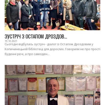
ЗУСТРІЧ З ОСТАПОМ ДРОЗДОВ...
19.10.2021
Сьогодні відбулась зустріч - діалог із Остапом Дроздовим у
Копичинецькій бібліотеці для дорослих. Говорили не про прості
буденні речі, а про самоіден...