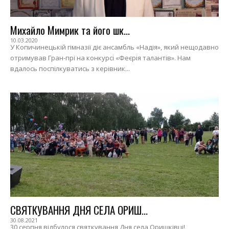
Михайло Мимрик та його шк...
10.03.2020
У Копичинецькій гімназії діє ансамбль «Надія», який нещодавно
отримував Гран-прі на конкурсі «Феєрія талантів». Нам
вдалось поспілкуватись з керівник...
СВЯТКУВАННЯ ДНЯ СЕЛА ОРИШ...
30.08.2021
30 серпня відбулося святкування Дня села Оришківці!