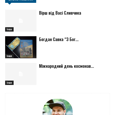
Вірш від Васі Сливчика
Інше
Богдан Савка “З Бог...
Інше
Міжнародний день космонав...
Інше