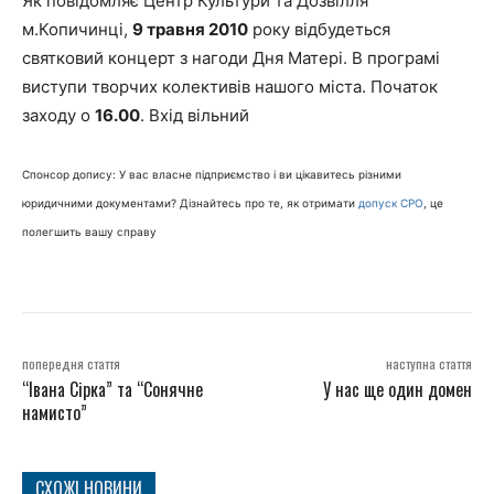
Як повідомляє Центр Культури та Дозвілля
м.Копичинці,
9 травня 2010
року відбудеться
святковий концерт з нагоди Дня Матері. В програмі
виступи творчих колективів нашого міста. Початок
заходу о
16.00
. Вхід вільний
Спонсор допису: У вас власне підприємство і ви цікавитесь різними
юридичними документами? Дізнайтесь про те, як отримати
допуск СРО
, це
полегшить вашу справу
попередня стаття
наступна стаття
“Івана Сірка” та “Сонячне
У нас ще один домен
намисто”
СХОЖІ НОВИНИ