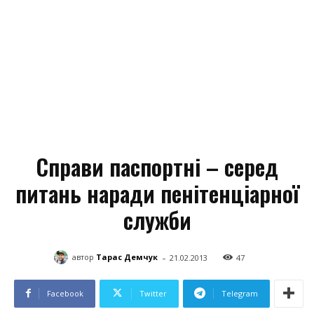
Справи паспортні – серед
питань наради пенітенціарної
служби
-
автор
Тарас Демчук
21.02.2013
47
Facebook
Twitter
Telegram