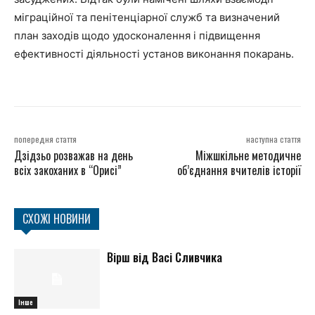
міграційної та пенітенціарної служб та визначений
план заходів щодо удосконалення і підвищення
ефективності діяльності установ виконання покарань.
попередня стаття
наступна стаття
Дзідзьо розважав на день
Міжшкільне методичне
всіх закоханих в “Орисі”
об’єднання вчителів історії
СХОЖІ НОВИНИ
Вірш від Васі Сливчика
Інше