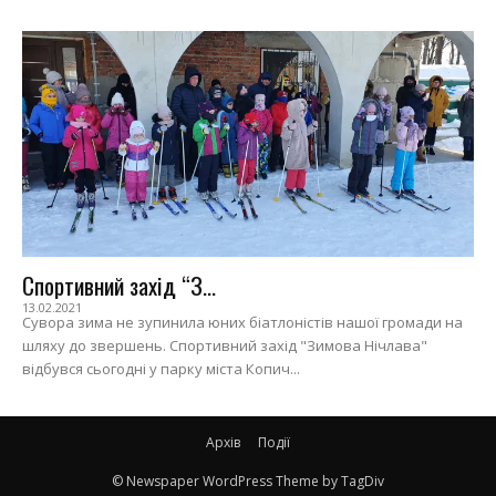
Спортивний захід “З...
13.02.2021
Сувора зима не зупинила юних біатлоністів нашої громади на
шляху до звершень. Спортивний захід "Зимова Нічлава"
відбувся сьогодні у парку міста Копич...
Архів
Події
© Newspaper WordPress Theme by TagDiv