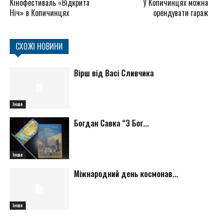
Кінофестиваль «Відкрита
У Копичинцях можна
Ніч» в Копичинцях
орендувати гараж
СХОЖІ НОВИНИ
Вірш від Васі Сливчика
Інше
Богдан Савка “З Бог...
Інше
Міжнародний день космонав...
Інше