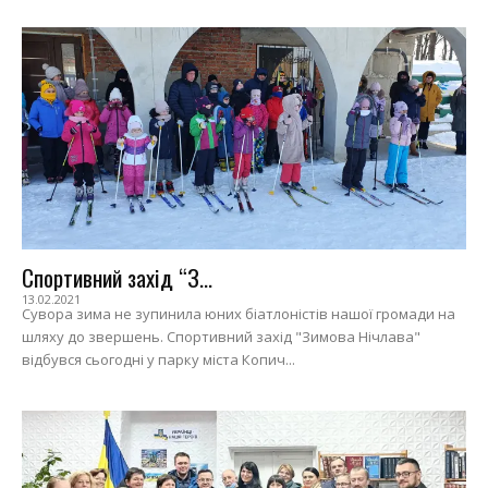
Спортивний захід “З...
13.02.2021
Сувора зима не зупинила юних біатлоністів нашої громади на
шляху до звершень. Спортивний захід "Зимова Нічлава"
відбувся сьогодні у парку міста Копич...