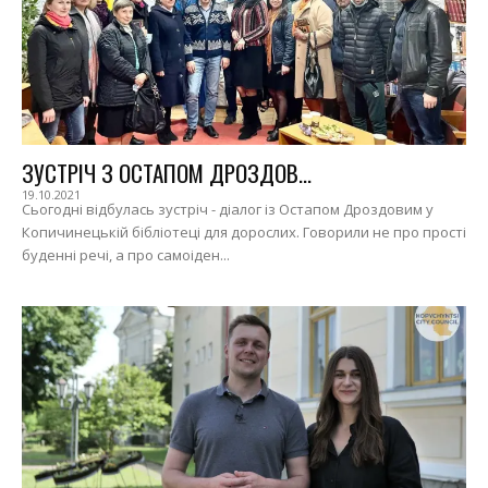
ЗУСТРІЧ З ОСТАПОМ ДРОЗДОВ...
19.10.2021
Сьогодні відбулась зустріч - діалог із Остапом Дроздовим у
Копичинецькій бібліотеці для дорослих. Говорили не про прості
буденні речі, а про самоіден...