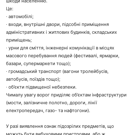
шкоди населенню.
Це:
· автомобілі;
· входи, внутрішні двори, підсобні приміщення
адміністративних і житлових будинків, складських
приміщень;
· урни для сміття, інженерні комунікації в місцях
масового перебування людей (фестивалі, ярмарки,
базари, супермаркети тощо);
· громадський транспорт (вагони тролейбусів,
автобусів, поїздів тощо);
· об’єкти підвищеної небезпеки.
Чималу увагу ворог приділяє об’єктам інфраструктури
(мости, залізничне полотно, дороги, лінії
електропередач, газо- та нафтогони).
У разі виявлення ознак підозрілих предметів, що
можуть бути вибуховими пристроями, або ж