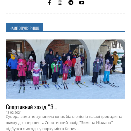
НАЙПОПУЛЯРНІШЕ
Спортивний захід “З...
13.02.2021
Сувора зима не зупинила юних біатлоністів нашої громади на
шляху до звершень. Спортивний захід "Зимова Нічлава"
відбувся сьогодні у парку міста Копич...