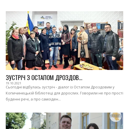
ЗУСТРІЧ З ОСТАПОМ ДРОЗДОВ...
19.10.2021
Сьогодні відбулась зустріч - діалог із Остапом Дроздовим у
Копичинецькій бібліотеці для дорослих. Говорили не про прості
буденні речі, а про самоіден...