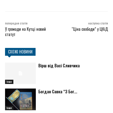
попередня стаття
наступна стаття
У громади на Кутці новий
“Ціна свободи” у ЦКіД
статут
СХОЖІ НОВИНИ
Вірш від Васі Сливчика
Інше
Богдан Савка “З Бог...
Інше