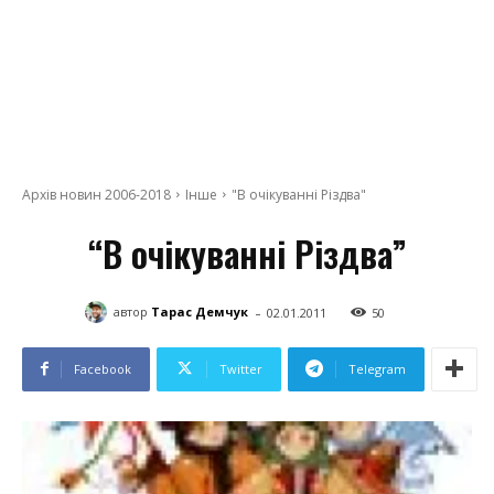
Архів новин 2006-2018
Інше
"В очікуванні Різдва"
“В очікуванні Різдва”
-
автор
Тарас Демчук
02.01.2011
50
Facebook
Twitter
Telegram