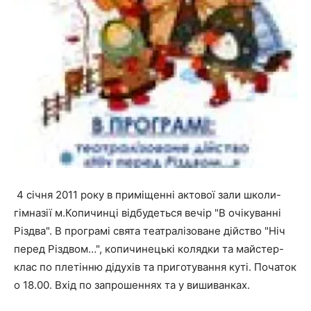
4 січня 2011 року в приміщенні актової зали школи-
гімназії м.Копичинці відбудеться вечір "В очікуванні
Різдва". В програмі свята театралізоване дійство "Ніч
перед Різдвом…", копичинецькі колядки та майстер-
клас по плетінню дідухів та приготування куті. Початок
о 18.00. Вхід по запрошеннях та у вишиванках.