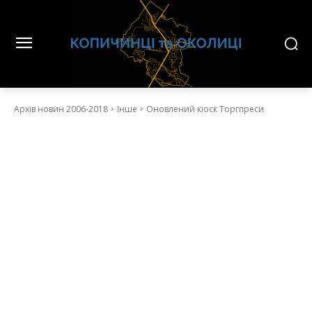
Архів новин 2006-2018
Інше
Оновлений кіоск Торгпреси