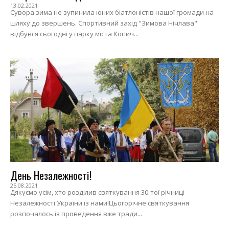
13.02.2021
Сувора зима не зупинила юних біатлоністів нашої громади на
шляху до звершень. Спортивний захід "Зимова Нічлава"
відбувся сьогодні у парку міста Копич...
День Незалежності!
25.08.2021
Дякуємо усім, хто розділив святкування 30-тої річниці
Незалежності України із нами!Цьогорічне святкування
розпочалось із проведення вже тради...