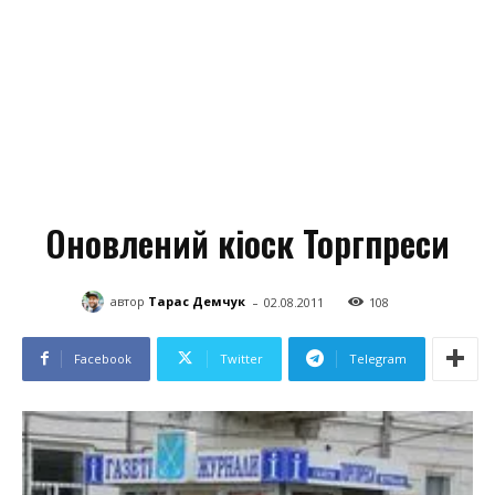
Оновлений кіоск Торгпреси
-
автор
Тарас Демчук
02.08.2011
108
Facebook
Twitter
Telegram