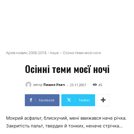
Архів новин 2006-2018
Інше
Oсiннi теми моєї ночi
Oсiннi теми моєї ночi
-
автор
Пашко Ухач
25.11.2007
45
Facebook
Twitter
Mокрий асфальт, блискучий, менi ввижався наче рiчка.
3акритiсть пальт, твердих й тонких, неначе стрiчка…