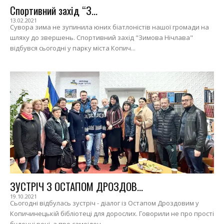
Спортивний захід “З...
13.02.2021
Сувора зима не зупинила юних біатлоністів нашої громади на
шляху до звершень. Спортивний захід "Зимова Нічлава"
відбувся сьогодні у парку міста Копич...
ЗУСТРІЧ З ОСТАПОМ ДРОЗДОВ...
19.10.2021
Сьогодні відбулась зустріч - діалог із Остапом Дроздовим у
Копичинецькій бібліотеці для дорослих. Говорили не про прості
буденні речі, а про самоіден...