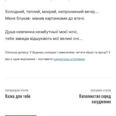
Холодний, теплий, мокрий, непроникний вечiр….
Мене блукав- манив картинками до втечi.
Душа невпинна незабутньої моєї ночi,
тебе завжди вiдшукають мої великi очi…
Спонсор допису: У будинку холодно і неможливо читати вірші та прозу? У
вас є одне вирішення – поставити
радиаторы отопления
попередня стаття
наступна стаття
Казка для тебе
Капеленство серед
засуджених