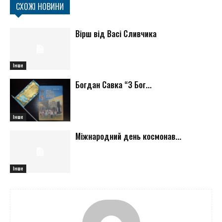
СХОЖІ НОВИНИ
Вірш від Васі Сливчика
Інше
Богдан Савка “З Бог...
Інше
Міжнародний день космонав...
Інше