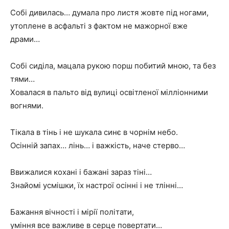
Cобi дивилась… думала про листя жовте пiд ногами,
утоплене в асфальтi з фактом не мажорної вже
драми…
Собi сидiла, мацала рукою порш побитий мною, та без
тями…
Ховалася в пальто вiд вулицi освiтленої мiллiонними
вогнями.
Tiкала в тiнь i не шукала синє в чорнiм небо.
Осiннiй запах… лiнь… i важкiсть, наче стерво…
Ввижалися коханi i бажанi зараз тiнi…
Знайомi усмiшки, їх настрої осiннi i не тлiннi…
Бажання вiчностi i мiрiї полiтати,
yмiння все важливе в серце повертати…