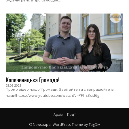
Копичинецька Громада!
28.08.2021
Промо відео нашої Громади. Завітайте та співпрацюйте із
нами!https://www.youtube.com/watch?v=PFf_s3xid6g
Архів
Події
© Newspaper WordPress Theme by TagDiv