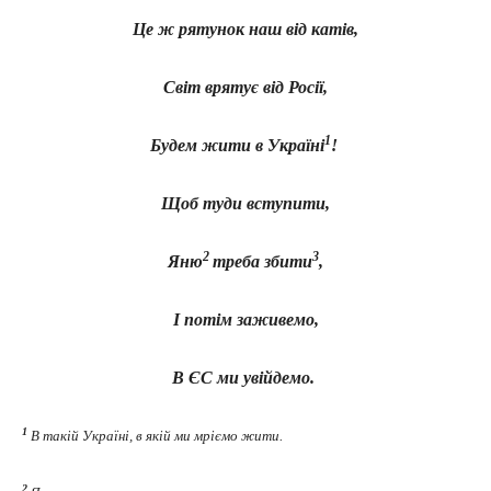
Це ж рятунок наш від катів,
Світ врятує від Росії,
1
Будем жити в Україні
!
Щоб туди вступити,
2
3
Яню
треба збити
,
І потім заживемо,
В ЄС ми увійдемо.
1
В такій Україні, в якій ми мріємо жити.
2