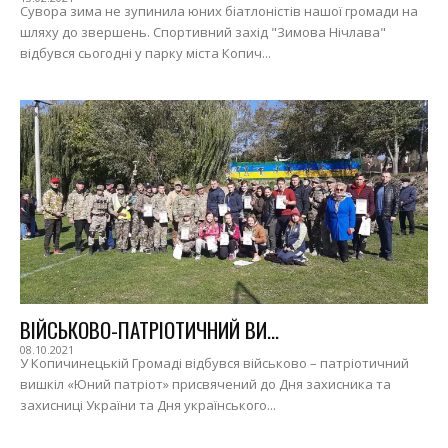
Сувора зима не зупинила юних біатлоністів нашої громади на
шляху до звершень. Спортивний захід "Зимова Нічлава"
відбувся сьогодні у парку міста Копич...
ВІЙСЬКОВО-ПАТРІОТИЧНИЙ ВИ...
08.10.2021
У Копичинецькій Громаді відбувся військово – патріотичний
вишкіл «Юний патріот» присвячений до Дня захисника та
захисниці України та Дня українського...