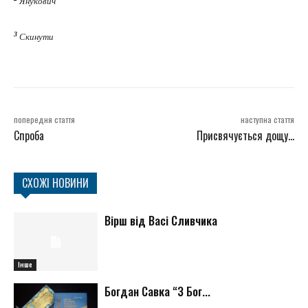
Янукович
3
Скинути
попередня стаття
наступна стаття
Спроба
Присвячується дощу…
СХОЖІ НОВИНИ
Вірш від Васі Сливчика
Інше
Богдан Савка “З Бог...