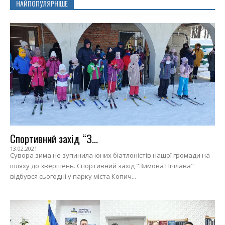
НАЙПОПУЛЯРНІШЕ
Спортивний захід “З...
13.02.2021
Сувора зима не зупинила юних біатлоністів нашої громади на
шляху до звершень. Спортивний захід "Зимова Нічлава"
відбувся сьогодні у парку міста Копич...