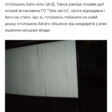
оголошень було скло ЦКіД. Також раніше існував щит
котрий встановила ГО "Твоє місто", проте віднедавна і
його не стало. Що ж, готуємось побачити на новій
дошці оголошень багато обіцянок від кандидатів у різні
ешалони місцевої влади.