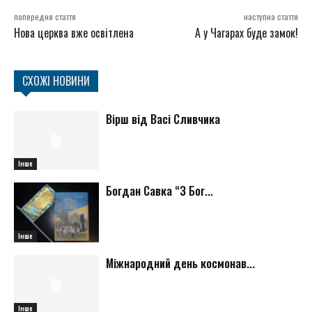
попередня стаття
наступна стаття
Нова церква вже освітлена
А у Чагарах буде замок!
СХОЖІ НОВИНИ
Вірш від Васі Сливчика
Інше
Богдан Савка “З Бог...
Інше
Міжнародний день космонав...
Інше