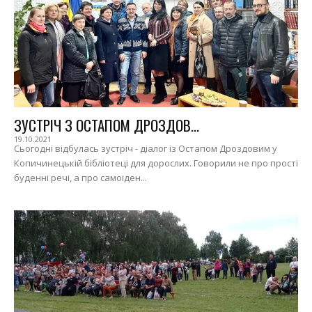
ЗУСТРІЧ З ОСТАПОМ ДРОЗДОВ...
19.10.2021
Сьогодні відбулась зустріч - діалог із Остапом Дроздовим у
Копичинецькій бібліотеці для дорослих. Говорили не про прості
буденні речі, а про самоіден...