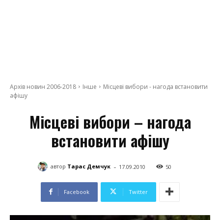
Архів новин 2006-2018
Інше
Місцеві вибори - нагода встановити
афішу
Місцеві вибори – нагода
встановити афішу
-
автор
Тарас Демчук
17.09.2010
50
Facebook
Twitter