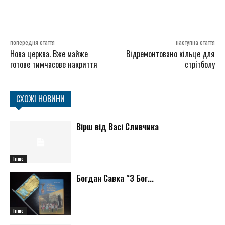
попередня стаття
наступна стаття
Нова церква. Вже майже
Відремонтовано кільце для
готове тимчасове накриття
стрітболу
СХОЖІ НОВИНИ
Вірш від Васі Сливчика
Інше
Богдан Савка “З Бог...
Інше