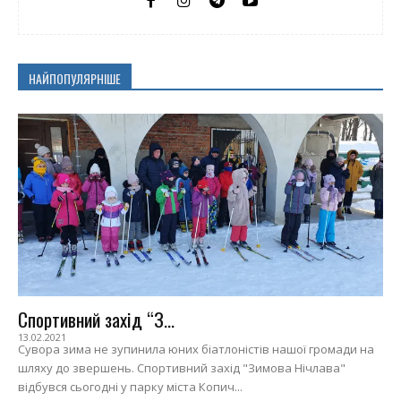
НАЙПОПУЛЯРНІШЕ
Спортивний захід “З...
13.02.2021
Сувора зима не зупинила юних біатлоністів нашої громади на
шляху до звершень. Спортивний захід "Зимова Нічлава"
відбувся сьогодні у парку міста Копич...