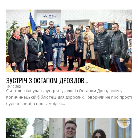
ЗУСТРІЧ З ОСТАПОМ ДРОЗДОВ...
19.10.2021
Сьогодні відбулась зустріч - діалог із Остапом Дроздовим у
Копичинецькій бібліотеці для дорослих. Говорили не про прості
буденні речі, а про самоіден...