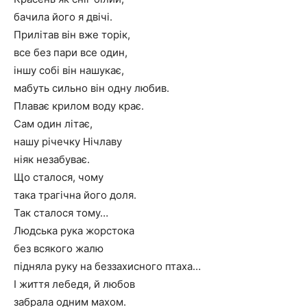
бачила його я двічі.
Прилітав він вже торік,
все без пари все один,
іншу собі він нашукає,
мабуть сильно він одну любив.
Плаває крилом воду крає.
Сам один літає,
нашу річечку Нічлаву
ніяк незабуває.
Що сталося, чому
така трагічна його доля.
Так сталося тому…
Людська рука жорстока
без всякого жалю
підняла руку на беззахисного птаха…
І життя лебедя, й любов
забрала одним махом.