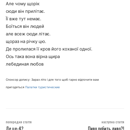
Але чому щорік
сюди він прилітає.
Її вже тут немає.
Боїться він людей
але всеж сюди літає.
щораз на річку цю.
Де пролилася її кров його коханої одної.
Ось така вона вірна щира
лебединая любов
Спонсор допису: Зараз літо і для того щоб гарно відпочити вам
пригодяться
Палатки туристические
попередня стаття
наступна стаття
Де це-4?
Пиво робить диво?!