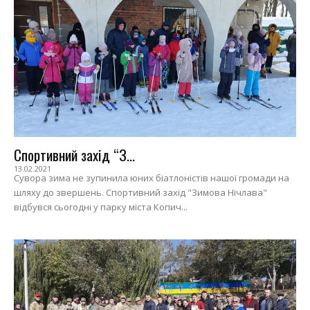
Спортивний захід “З...
13.02.2021
Сувора зима не зупинила юних біатлоністів нашої громади на
шляху до звершень. Спортивний захід "Зимова Нічлава"
відбувся сьогодні у парку міста Копич...