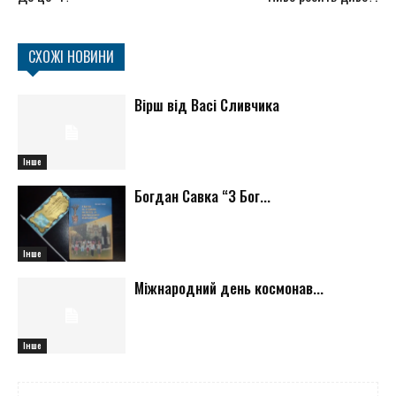
СХОЖІ НОВИНИ
Вірш від Васі Сливчика
Інше
Богдан Савка “З Бог...
Інше
Міжнародний день космонав...
Інше