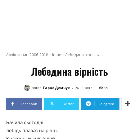
Архів новин 2006-2018
Інше
Лебедина вірність
Лебедина вірність
-
автор
Тарас Демчук
26.03.2007
99
Facebook
Twitter
Telegram
Бачила сьогодні
лебідь плаває на річці.
Красень як сніг білий,