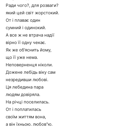
Ради чого?, для розваги?
який цей світ жорстокий.
От і плаває один
сумний і одинокий.
А все ж не втрача надії
вірно її одну чекає.
Як же об’яснить йому,
що її уже нема.
Неповерненця ніколи.
Дожене лебідь віку сам
незредивши любові.
Ця лебедина пара
людям довіряла.
На річці поселилась.
От і поплатилась
своїм життям вона,
а він їхньою. любов"ю.