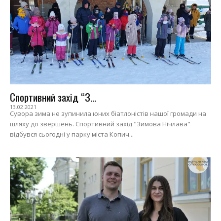
Спортивний захід “З...
13.02.2021
Сувора зима не зупинила юних біатлоністів нашої громади на
шляху до звершень. Спортивний захід "Зимова Нічлава"
відбувся сьогодні у парку міста Копич...