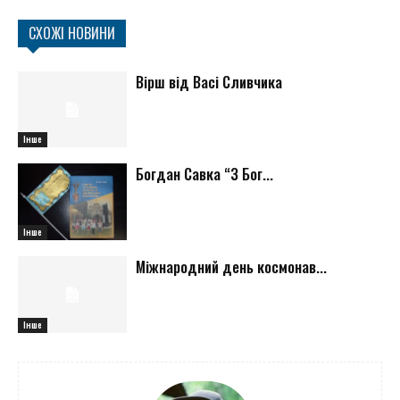
СХОЖІ НОВИНИ
Вірш від Васі Сливчика
Інше
Богдан Савка “З Бог...
Інше
Міжнародний день космонав...
Інше