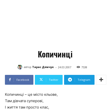
Копичинці
-
автор
Тарас Демчук
24.03.2007
7538
Facebook
Twitter
Telegram
Копичинці – це місто кльове,
Там дівчата суперові,
І життя там просто клас,