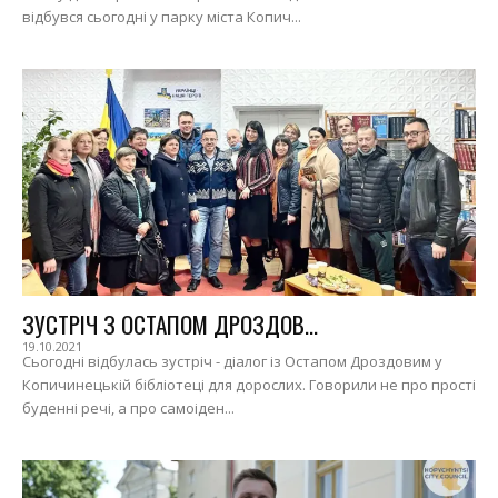
відбувся сьогодні у парку міста Копич...
ЗУСТРІЧ З ОСТАПОМ ДРОЗДОВ...
19.10.2021
Сьогодні відбулась зустріч - діалог із Остапом Дроздовим у
Копичинецькій бібліотеці для дорослих. Говорили не про прості
буденні речі, а про самоіден...