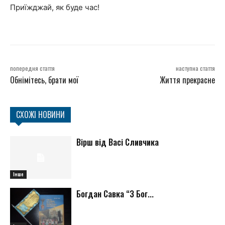
Приїжджай, як буде час!
попередня стаття
наступна стаття
Обнімітесь, брати мої
Життя прекрасне
СХОЖІ НОВИНИ
Вірш від Васі Сливчика
Інше
Богдан Савка “З Бог...