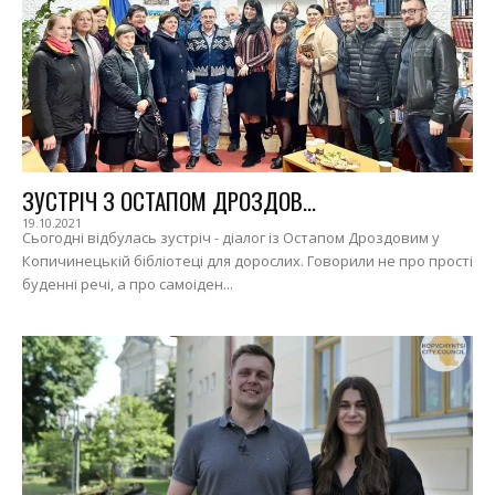
ЗУСТРІЧ З ОСТАПОМ ДРОЗДОВ...
19.10.2021
Сьогодні відбулась зустріч - діалог із Остапом Дроздовим у
Копичинецькій бібліотеці для дорослих. Говорили не про прості
буденні речі, а про самоіден...