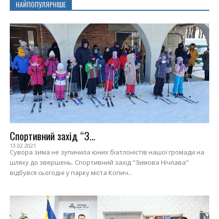
НАЙПОПУЛЯРНІШЕ
Спортивний захід “З...
13.02.2021
Сувора зима не зупинила юних біатлоністів нашої громади на
шляху до звершень. Спортивний захід "Зимова Нічлава"
відбувся сьогодні у парку міста Копич...