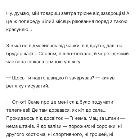
Ну. думаю, мій товариш завтра трісне від заздрощів! А
це ж попереду цілий місяць раювання поряд з такою
красунею…
Зінька не відмовилась від чарки, від другої, далі на
брудершафт… Словом, пішло-поїхало, й через деякий
час вона лежала зі мною у ліжку.
— Щось ти надто швидко її зачарував? — кинув
репліку лисуватий.
— От-от! Саме про це мені слід було подумати
телепневі! Де там дорвався, як кіт до сала…
Прокидаюсь під досвіток — її нема. Мац за штани —
нема штанів. Я до валізи — порожня: ні сорочки, ні
другого костюма, ні спортивного, ні грошей, ні