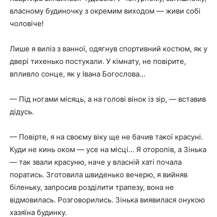
власному будиночку з окремим виходом — живи собі
чоловіче!
Лише я виліз з ванної, одягнув спортивний костюм, як у
двері тихенько постукали. У кімнату, не повірите,
впливло сонце, як у Івана Богослова…
— Під ногами місяць, а на голові вінок із зір, — вставив
дідусь.
— Повірте, я на своєму віку ще не бачив такої красуні.
Куди не кинь оком — усе на місці… Я оторопів, а Зінька
— так звали красуню, наче у власній хаті почала
поратись. Зготовила швиденько вечерю, я вийняв
біленьку, запросив розділити трапезу, вона не
відмовилась. Розговорились. Зінька виявилася онукою
хазяїна будинку.