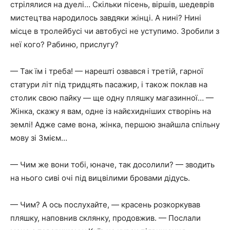
стрілялися на дуелі… Скільки пісень, віршів, шедеврів
мистецтва народилось завдяки жінці. А нині? Нині
місце в тролейбусі чи автобусі не уступимо. Зробили з
неї кого? Рабиню, прислугу?
— Так їм і треба! — нарешті озвався і третій, гарної
статури літ під тридцять пасажир, і також поклав на
столик свою пайку — ще одну пляшку магазинної… —
Жінка, скажу я вам, одне із найєхидніших створінь на
землі! Адже саме вона, жінка, першою знайшла спільну
мову зі Змієм…
— Чим же вони тобі, юначе, так досолили? — зводить
на нього сиві очі під вицвілими бровами дідусь.
— Чим? А ось послухайте, — красень розкоркував
пляшку, наповнив склянку, продовжив. — Послали