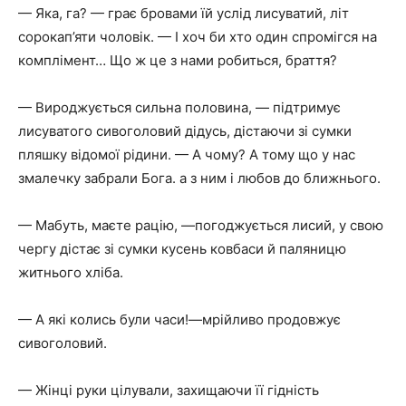
— Яка, га? — грає бровами їй услід лисуватий, літ
сорокап’яти чоловік. — І хоч би хто один спромігся на
комплімент… Що ж це з нами робиться, браття?
— Вироджується сильна половина, — підтримує
лисуватого сивоголовий дідусь, дістаючи зі сумки
пляшку відомої рідини. — А чому? А тому що у нас
змалечку забрали Бога. а з ним і любов до ближнього.
— Мабуть, маєте рацію, —погоджується лисий, у свою
чергу дістає зі сумки кусень ковбаси й паляницю
житнього хліба.
— А які колись були часи!—мрійливо продовжує
сивоголовий.
— Жінці руки цілували, захищаючи її гідність