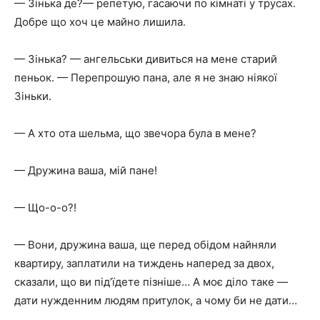
— Зінька де?— репетую, гасаючи по кімнаті у трусах.
Добре що хоч це майно лишила.
— Зінька? — ангельськи дивиться на мене старий
пеньок. — Перепрошую пана, але я не знаю ніякої
Зіньки.
— А хто ота шельма, що звечора була в мене?
— Дружина ваша, мій пане!
— Що-о-о?!
— Вони, дружина ваша, ще перед обідом найняли
квартиру, заплатили на тиждень наперед за двох,
сказали, що ви під’їдете пізніше… А моє діло таке —
дати нужденним людям притулок, а чому би не дати…