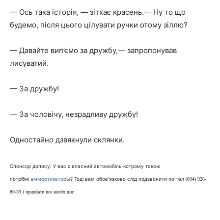
— Ось така історія, — зітхає красень.— Ну то що
будемо, після цього цілувати ручки отому зіллю?
— Давайте вип’ємо за дружбу,— запропонував
лисуватий.
— За дружбу!
— За чоловічу, незрадливу дружбу!
Одностайно дзвякнули склянки.
Спонсор допису: У вас є власний автомобіль котрому також
потрібні
аммортизаторы
? Тоді вам обов’язково слід подзвонити по тел
(094) 926-
80-39 і придбати все необхідне