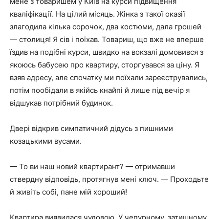
мене з товаришем у Київ на курси підвищення
кваліфікації. На цілий місяць. Жінка з такої оказії
злагодила кілька сорочок, два костюми, дала грошей
— столиця! Я сів і поїхав. Товариш, що вже не вперше
їздив на подібні курси, швидко на вокзалі домовився з
якоюсь бабусею про квартиру, сторгувався за ціну. Я
взяв адресу, але спочатку ми поїхали зареєструвались,
потім пообідали в якійсь кнайпі й лише під вечір я
відшукав потрібний будинок.
Двері відкрив симпатичний дідусь з пишними
козацькими вусами.
— То ви наш новий квартирант? — отримавши
ствердну відповідь, протягнув мені ключ. — Проходьте
й живіть собі, пане мій хороший!
Квартира виявилася чудовою. У чепурному, затишному,