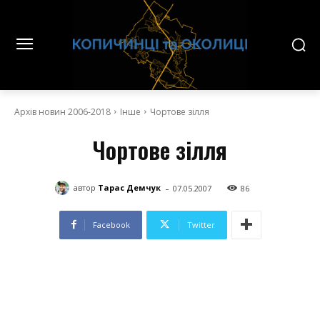
Архів новин 2006-2018
Інше
Чортове зілля
Чортове зілля
-
автор
Тарас Демчук
07.05.2007
86
Facebook
Twitter