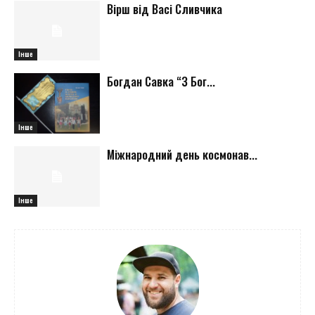
Вірш від Васі Сливчика
Інше
Богдан Савка “З Бог...
Інше
Міжнародний день космонав...
Інше