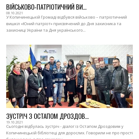
ВІЙСЬКОВО-ПАТРІОТИЧНИЙ ВИ...
08.10.2021
У Копичинецькій Громаді відбувся військово – патріотичний
вишкіл «Юний патріот» присвячений до Дня захисника та
захисниці України та Дня українського...
ЗУСТРІЧ З ОСТАПОМ ДРОЗДОВ...
19.10.2021
Сьогодні відбулась зустріч - діалог із Остапом Дроздовим у
Копичинецькій бібліотеці для дорослих. Говорили не про прості