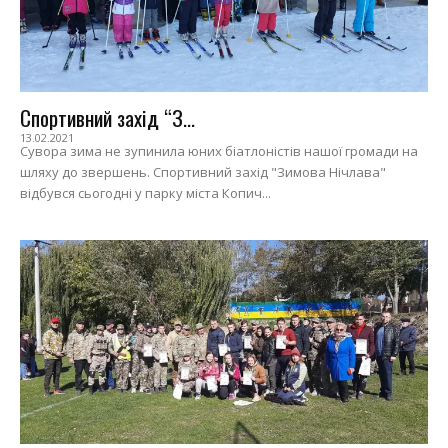
Спортивний захід “З...
13.02.2021
Сувора зима не зупинила юних біатлоністів нашої громади на
шляху до звершень. Спортивний захід "Зимова Нічлава"
відбувся сьогодні у парку міста Копич...