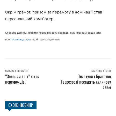
Окрім грамот, призом за перемогу в номінації став
персональний комп’ютер.
Спонсор допису: Любите подорожувати закордоном? Тоді вам слід знати
про
гостиницы уфы
, щоб гарно відпочити
попередня стаття
наступна стаття
“Зелений світ” вітає
Пластуни і Братство
переможців!
Тверезості посадять калинову
алею
СХОЖІ НОВИНИ