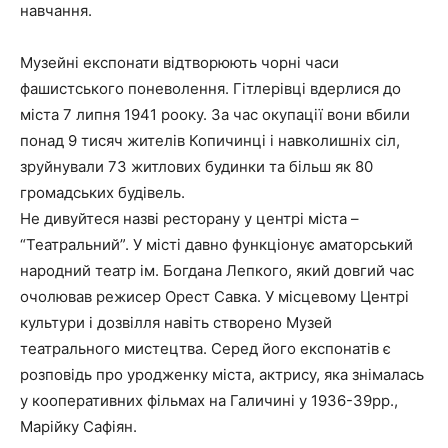
навчання.
Музейні експонати відтворюють чорні часи
фашистського поневолення. Гітлерівці вдерлися до
міста 7 липня 1941 рооку. За час окупації вони вбили
понад 9 тисяч жителів Копичинці і навколишніх сіл,
зруйнували 73 житлових будинки та більш як 80
громадських будівель.
Не дивуйтеся назві ресторану у центрі міста –
“Театральний”. У місті давно функціонує аматорський
народний театр ім. Богдана Лепкого, який довгий час
очолював режисер Орест Савка. У місцевому Центрі
культури і дозвілля навіть створено Музей
театрального мистецтва. Серед його експонатів є
розповідь про уродженку міста, актрису, яка знімалась
у кооперативних фільмах на Галичині у 1936-39рр.,
Марійку Сафіян.