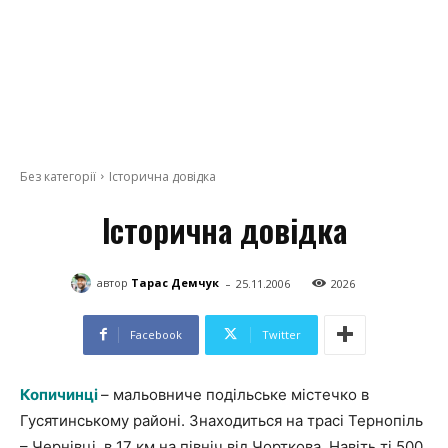
Без категорії
Історична довідка
Історична довідка
-
автор
Тарас Демчук
25.11.2006
2026
Facebook
Twitter
Копичинці
– мальовниче подільське містечко в
Гусятинському районі. Знаходиться на трасі Тернопіль
– Чернівці, в 17 км на північ від Чорткова. Навіть ті 500