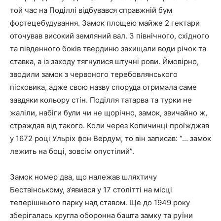
той час на Поділлі відбувався справжній бум
фортецебудування. Замок площею майже 2 гектари
оточував високий земляний вал. З північного, східного
та південного боків твердиню захищали води річок та
ставка, а із заходу тягнулися штучні рови. Ймовірно,
зводили замок з червоного теребовлянського
пісковика, адже свою назву споруда отримала саме
завдяки кольору стін. Поділля татарва та турки не
жаліли, набіги були чи не щорічно, замок, звичайно ж,
страждав від такого. Коли через Копичинці проїжджав
у 1672 році Ульріх фон Вердум, то він записав: “… замок
лежить на боці, зовсім опустілий”.
Замок номер два, що належав шляхтичу
Бествінському, з’явився у 17 столітті на місці
теперішнього парку над ставом. Ще до 1949 року
зберігалась кругла оборонна башта замку та руїни