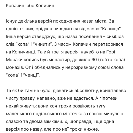
Копачин, або Копичин.
Існує декілька версій походження назви міста. За
однією з них, оріджін виводиться від слова “Капища”.
Інша версія стверджує, що назва поселення – симбіоз
слів “копа” і “чинити”. З часом Копачин перетворився
на Копичинці. Та є й третя версія: начебто на Горі-
Мораки колись був монастир, де жило 60 (тобто копа)
монахів. От і об’єднались у нерозривному союзі слова
“копа” і “ченці”.
Та як би там не було, дізнатись абсолютну, кришталево
чисту правду, напевно, вже не вдасться. А гіпотези
нехай живуть: вони хоч трохи розвіюють тугу
маленького подільського містечка за своєю минулою
славою та двома замками. Є, щоправда, і ще одна
версія про назву, але про неї трохи нижче.