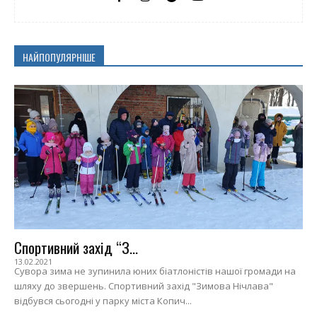
НАЙПОПУЛЯРНІШЕ
Спортивний захід “З...
13.02.2021
Сувора зима не зупинила юних біатлоністів нашої громади на
шляху до звершень. Спортивний захід "Зимова Нічлава"
відбувся сьогодні у парку міста Копич...