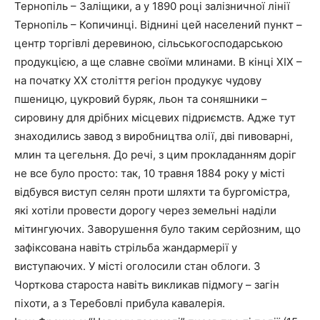
Тернопіль – Заліщики, а у 1890 році залізничної лінії
Тернопіль – Копичинці. Віднині цей населений пункт –
центр торгівлі деревиною, сільськогосподарською
продукцією, а ще славне своїми млинами. В кінці ХІХ –
на початку ХХ століття регіон продукує чудову
пшеницю, цукровий буряк, льон та соняшники –
сировину для дрібних місцевих підриємств. Адже тут
знаходились завод з виробництва олії, дві пивоварні,
млин та цегельня. До речі, з цим прокладанням доріг
не все було просто: так, 10 травня 1884 року у місті
відбувся виступ селян проти шляхти та бургомістра,
які хотіли провести дорогу через земельні наділи
мітингуючих. Заворушення було таким серйозним, що
зафіксована навіть стрільба жандармерії у
виступаючих. У місті оголосили стан облоги. З
Чорткова староста навіть викликав підмогу – загін
піхоти, а з Теребовлі прибула кавалерія.