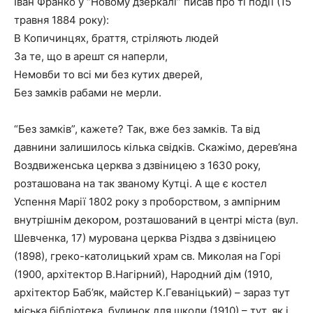
Іван Франко у “Новому дзеркалі” писав про ті події (15
травня 1884 року):
В Копичинцях, браття, стріляють людей
За те, що в арешт ся наперли,
Немовби то всі ми без кутих дверей,
Без замків рабами не мерли.
“Без замків”, кажете? Так, вже без замків. Та від
давнини залишилось кілька свідків. Скажімо, дерев’яна
Воздвиженська церква з дзвіницею з 1630 року,
розташована на так званому Кутці. А ще є костел
Успення Марії 1802 року з проборством, з ампірним
внутрішнім декором, розташований в центрі міста (вул.
Шевченка, 17) мурована церква Різдва з дзвіницею
(1898), греко-католицький храм св. Миколая на Горі
(1900, архітектор В.Нагірний), Народний дім (1910,
архітектор Баб’як, майстер К.Геваніцький) – зараз тут
міська бібліотека, будинок для школи (1910) – тут, як і