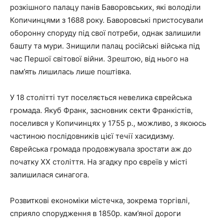
розкішного палацу панів Баворовських, які володіли
Копичинцями з 1688 року. Баворовські пристосували
оборонну споруду під свої потреби, однак залишили
башту та мури. Знищили палац російські війська під
час Першої світової війни. Зрештою, від нього на
пам’ять лишилась лише поштівка.
У 18 столітті тут поселяється невелика єврейська
громада. Якуб Франк, засновник секти Франкістів,
поселився у Копичинцях у 1755 р., можливо, з якоюсь
частиною послідовників цієї течії хасидизму.
Єврейська громада продовжувала зростати аж до
початку ХХ століття. На згадку про євреїв у місті
залишилася синагога.
Розвиткові економіки містечка, зокрема торгівлі,
сприяло спорудження в 1850р. кам’яної дороги