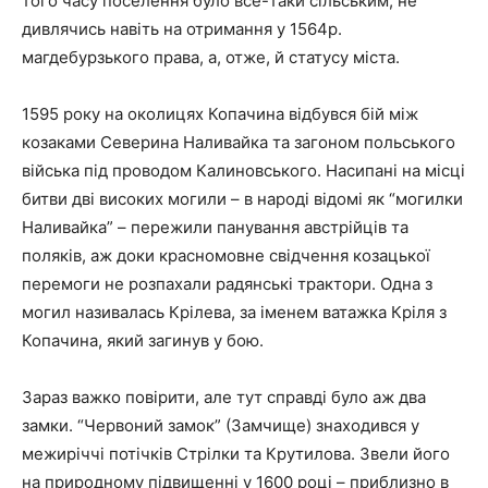
того часу поселення було все-таки сільським, не
дивлячись навіть на отримання у 1564р.
магдебурзького права, а, отже, й статусу міста.
1595 року на околицях Копачина відбувся бій між
козаками Северина Наливайка та загоном польського
війська під проводом Калиновського. Насипані на місці
битви дві високих могили – в народі відомі як “могилки
Наливайка” – пережили панування австрійців та
поляків, аж доки красномовне свідчення козацької
перемоги не розпахали радянські трактори. Одна з
могил називалась Крілева, за іменем ватажка Кріля з
Копачина, який загинув у бою.
Зараз важко повірити, але тут справді було аж два
замки. “Червоний замок” (Замчище) знаходився у
межиріччі потічків Стрілки та Крутилова. Звели його
на природному підвищенні у 1600 році – приблизно в