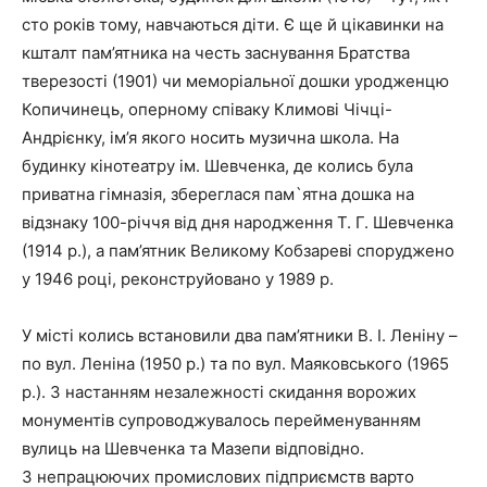
сто років тому, навчаються діти. Є ще й цікавинки на
кшталт пам’ятника на честь заснування Братства
тверезості (1901) чи меморіальної дошки уродженцю
Копичинець, оперному співаку Климові Чічці-
Андрієнку, ім’я якого носить музична школа. На
будинку кінотеатру ім. Шевченка, де колись була
приватна гімназія, збереглася пам`ятна дошка на
відзнаку 100-річчя від дня народження Т. Г. Шевченка
(1914 р.), а пам’ятник Великому Кобзареві споруджено
у 1946 році, реконструйовано у 1989 р.
У місті колись встановили два пам’ятники В. І. Леніну –
по вул. Леніна (1950 р.) та по вул. Маяковського (1965
р.). З настанням незалежності скидання ворожих
монументів супроводжувалось перейменуванням
вулиць на Шевченка та Мазепи відповідно.
З непрацюючих промислових підприємств варто