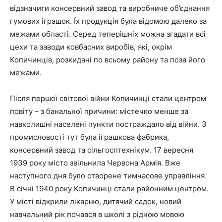
відзначити консервний завод та виробниче об’єднання
гумових іграшок. Їх продукція була відомою далеко за
межами області. Серед теперішніх можна згадати всі
цехи та заводи ковбасних виробів, які, окрім
Копичинців, розкидані по всьому району та поза його
межами.
Після першої світової війни Копичинці стали центром
повіту – з банальної причини: містечко менше за
навколишні населені пункти постраждало від війни. З
промисловості тут була іграшкова фабрика,
консервний завод та сільгосптехнікум. 17 вересня
1939 року місто звільнила Червона Армія. Вже
наступного дня було створене тимчасове управління.
В січні 1940 року Копичинці стали районним центром.
У місті відкрили лікарню, дитячий садок, новий
навчальний рік почався в школі з рідною мовою