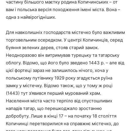
частину більшого маєтку родина Копичинських – от
вам і польська версія походження імені міста. Вона –
одна з найвірогідніших.
Для навколишніх господарств містечко було важливим
торговельним осередком. У центрі Копичинців, серед
буяння зелених дерев, стояв старий замок.
Неодноразово він витримував турецьку та татарську
облогу. Відомо, що його було зведено 1443 р. – але від
цієї фортеці зараз не залишилось нічого, хоча у
польському путівнику 1929 року згадується руїна
замку у містечку. Відомо також, що у тому ж році
(1443) тут з’явився перший мурований храм.
Населення міста часто терпіло від спустошливих
нападів татар, що перешкоджало зростанню
добробуту. Лише в кінці 17 – на початку 18 століття
Копичинці перетворилися на справжнє містечко, до