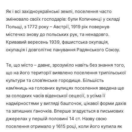
Як і всі західноукраїнські землі, поселення часто
змінювало своїх господарів: були Копичинці у складі
Польщі, з 1772 року – Австрії, 1919 рік повернув
містечко знову до польських рук, та ненадовго.
Кривавий вересень 1939, фашистська окупація,
окупація і довголітнє панування Радянського Союзу.
Те, що місто – давнє, зрозуміло навіть без знання того,
що на його території виявлено поселення трипільської
культури та слов’янське городище. Більшість
кам’яниць на головних вулицях поселення зведена ще
за солодких часів віденської сецесії, з усіма її
надмірностями у вигляді башточок, цікавої форми дахів
та затишних ґаночків. Вперше згадується в письмових
джерелах у першій половині 14 ст. Назву свою
поселення отримало у 1615 році, коли його купила як