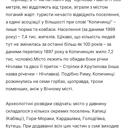
метрів, які відділяють від траси, зіграли з містом
поганий жарт: туристи нечасто відвідують поселення,
а єдині асоціації у більшості при слові “Копичинці” –
лише тюрма та ковбаси. Населення (за даними 1999
року) – 7,4 тис. жителів. (Цікаво, що кількість людей
тут не змінилась за останні більш як 100 років – за
даними перепису 1897 року в Копичинцях жило 7,2
тис. чоловік).Місто лежить по обидва боки річки
Нічлави та двох її приток – Стрілки й Крутилова (інша
назва річечки – Нічлавка). Подібно Риму, Копичинці
розкинулись на семи горбах, щоправда, трохи
поменших, аніж у Вічному місті.
Археологічні розвідки свідчать: місто у давнину
складалося з кількох окремих поселень: Капиці
(Кабівці), Гора-Мораки, Кардашівка, Голодіївка,
Кутець. При додаванні всіх цих частин у cумі виходив