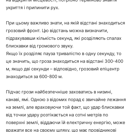
укриття і припинити рух.
При цьому важливо знати, на якій відстані знаходиться
грозовий фронт. Цю відстань можна визначити,
підрахувавши кількість секунд, які розділяють спалах
блискавки від громового звуку.
Якщо їх розділяє пауза тривалістю в одну секунду, то
це значить, що гроза знаходиться на відстані 300-400
м, якщо дві секунди – відповідно, грозовий епіцентр
знаходиться за 600-800 м.
Підчас грози найбезпечніше заховатись в низині,
канаві, ямі. Одною з відомих порад є звичайне лежання
на землі, але враховуючи той факт, що удар блискавки
від точки удару розтікається на сотні метрів по
поверхні землі, віддаючи їй електричну енергію, може
вражати все на своєму шляху, що має провідникові