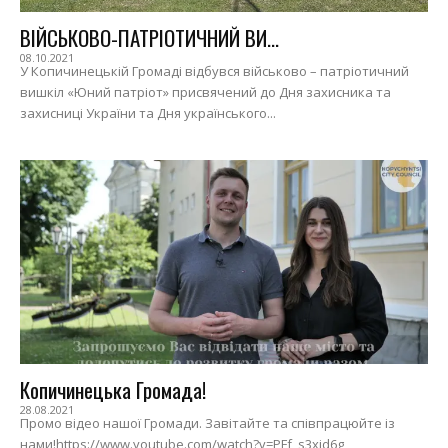
ВІЙСЬКОВО-ПАТРІОТИЧНИЙ ВИ...
08.10.2021
У Копичинецькій Громаді відбувся військово – патріотичний
вишкіл «Юний патріот» присвячений до Дня захисника та
захисниці України та Дня українського...
Копичинецька Громада!
28.08.2021
Промо відео нашої Громади. Завітайте та співпрацюйте із
нами!https://www.youtube.com/watch?v=PFf_s3xid6g