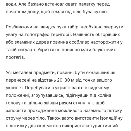
води. Але бажано встановлювати палатку перед
початком дощу, щоб земля під нею була сухою.
Розбиваючи на швидку руку табір, необхідно звернути
увагу на топографію території. Наявність обгорівших
або зламаних дерев повинна особливо насторожити у
такій ситуації. Укриття не повинно мати блукаючих
протягів.
Усі металеві предмети, повинні бути якнайшвидше
перенесені на відстань 20-30 м від точки вашого
укриття. Перебувати в укритті варто в сидячому
положенні, згрупувавшись, підігнувши під коліна
голову та щільно звівши разом ступні ніг, щоб
запобігти проходження можливого наземного потоку
струму через тіло. Також варто виготовити ізоляційну
підстилку для якої можна використати туристичний