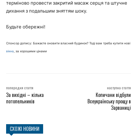
терміново провести закритий масаж серця та штучне
дихання з подальшим зняттям шоку.
Будьте обережні!
Спонсор допису: Бажаєте оновити власний будинок? Тоді вам треба купити нові
вікна
, за хорошими цінами
попередня стаття
наступна стаття
За вихідні – кілька
Копичани відбули
потопельників
Всеукраїнську прощу в
Зарваниці
СХОЖІ НОВИНИ