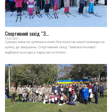
Спортивний захід “З...
13.02.2021
Сувора зима не зупинила юних біатлоністів нашої громади на
шляху до звершень. Спортивний захід "Зимова Нічлава"
відбувся сьогодні у парку міста Копич...