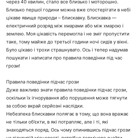
через 40 хвилин, стало все близько і моторошно.
Близько першої години можна вже спостерігати в небі
цікаве явище природи – блискавку. Блискавка —
електричний розряд між хмарами або між хмарою і
землею. Моя цікавість перемогла і не зміг пропустити
таке, тому майже до третьої години ночі сидів у вікні.
Було цікаво і трохи страшнувато. Ось і тепер надумав
пошукати і написати про правила поведінки під час
грози!
Правила поведінки підчас грози
Дуже важливо знати правила поведінки підчас грози,
оскільки їх ігнорування або порушення може тягнути
за собою вкрай серйозні наслідки.
Небезпека блискавки полягає в тому, що вона вражає
не тільки об’єкти, в які потрапляє, але і ті, які
знаходяться поряд. Ось чому опинившись підчас грози
на відкритій місцевості, потрібно терміново знайти