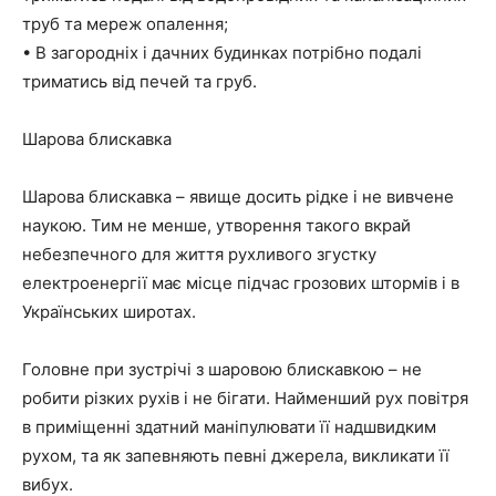
труб та мереж опалення;
• В загородніх і дачних будинках потрібно подалі
триматись від печей та груб.
Шарова блискавка
Шарова блискавка – явище досить рідке і не вивчене
наукою. Тим не менше, утворення такого вкрай
небезпечного для життя рухливого згустку
електроенергії має місце підчас грозових штормів і в
Українських широтах.
Головне при зустрічі з шаровою блискавкою – не
робити різких рухів і не бігати. Найменший рух повітря
в приміщенні здатний маніпулювати її надшвидким
рухом, та як запевняють певні джерела, викликати її
вибух.