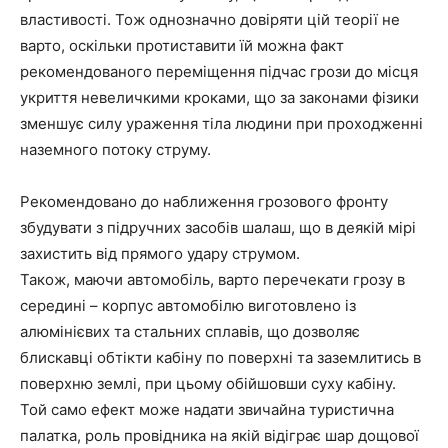
властивості. Тож однозначно довіряти цій теорії не
варто, оскільки протиставити їй можна факт
рекомендованого переміщення підчас грози до місця
укриття невеличкими кроками, що за законами фізики
зменшує силу ураження тіла людини при проходженні
наземного потоку струму.
Рекомендовано до наближення грозового фронту
збудувати з підручних засобів шалаш, що в деякій мірі
захистить від прямого удару струмом.
Також, маючи автомобіль, варто перечекати грозу в
середині – корпус автомобілю виготовлено із
алюмінієвих та стальних сплавів, що дозволяє
блискавці обтікти кабіну по поверхні та заземлитись в
поверхню землі, при цьому обійшовши суху кабіну.
Той само ефект може надати звичайна туристична
палатка, роль провідника на якій відіграє шар дощової