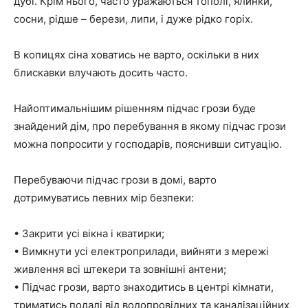
дубі. Крім нього, часто уражаються тополі, ялинки,
сосни, рідше – берези, липи, і дуже рідко горіх.
В копицях сіна ховатись не варто, оскільки в них
блискавки влучають досить часто.
Найоптимальнішим рішенням підчас грози буде
знайдений дім, про перебування в якому підчас грози
можна попросити у господарів, пояснивши ситуацію.
Перебуваючи підчас грози в домі, варто
дотримуватись певних мір безпеки:
• Закрити усі вікна і кватирки;
• Вимкнути усі електроприлади, вийняти з мережі
живлення всі штекери та зовнішні антени;
• Підчас грози, варто знаходитись в центрі кімнати,
триматись подалі від водопровідних та каналізаційних