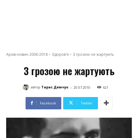
Архів новин 2006-2018
Здоров'я
З грозою не жартують
З грозою не жартують
-
автор
Тарас Демчук
20.07.2010
621
Facebook
Twitter