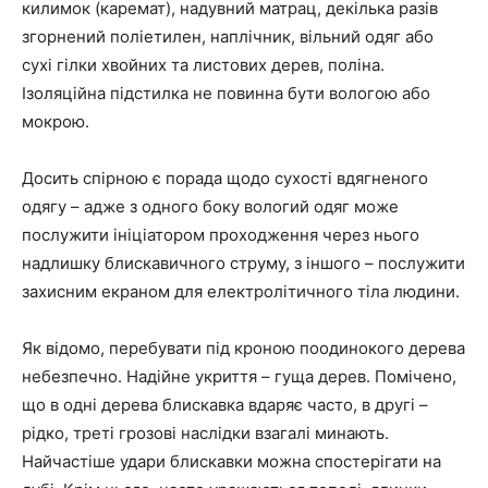
килимок (каремат), надувний матрац, декілька разів
згорнений поліетилен, наплічник, вільний одяг або
сухі гілки хвойних та листових дерев, поліна.
Ізоляційна підстилка не повинна бути вологою або
мокрою.
Досить спірною є порада щодо сухості вдягненого
одягу – адже з одного боку вологий одяг може
послужити ініціатором проходження через нього
надлишку блискавичного струму, з іншого – послужити
захисним екраном для електролітичного тіла людини.
Як відомо, перебувати під кроною поодинокого дерева
небезпечно. Надійне укриття – гуща дерев. Помічено,
що в одні дерева блискавка вдаряє часто, в другі –
рідко, треті грозові наслідки взагалі минають.
Найчастіше удари блискавки можна спостерігати на