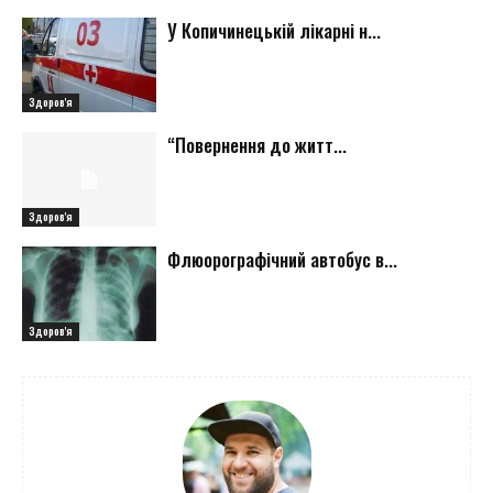
У Копичинецькій лікарні н...
Здоров'я
“Повернення до житт...
Здоров'я
Флюорографічний автобус в...
Здоров'я