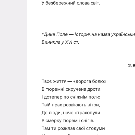
У безбережний слова світ.
*Дике Поле — історична назва українських
Виникла у XVІ ст.
2.
Твоє життя — «дорога болю»
В тюремні скручена дроти.
І дотепер по сніжнім полю
Твій прах розвіюють вітри,
Де люди, наче страхопуди
У смерку тюрем і снігів.
Там ти розклав свої стодуми