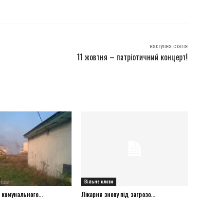
наступна стаття
11 жовтня – патріотичний концерт!
Вільне слово
 комунального...
Лікарня знову під загрозо...