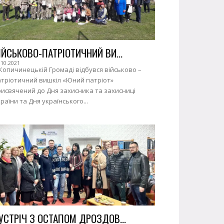
ІЙСЬКОВО-ПАТРІОТИЧНИЙ ВИ...
.10.2021
Копичинецькій Громаді відбувся військово –
атріотичний вишкіл «Юний патріот»
исвячений до Дня захисника та захисниці
раїни та Дня українського...
УСТРІЧ З ОСТАПОМ ДРОЗДОВ...