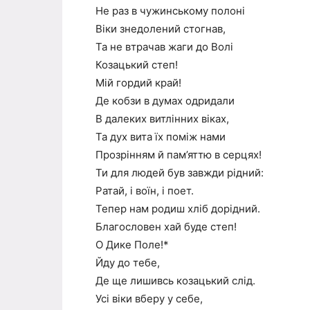
Не раз в чужинському полоні
Віки знедолений стогнав,
Та не втрачав жаги до Волі
Козацький степ!
Мій гордий край!
Де кобзи в думах одридали
В далеких витлінних віках,
Та дух вита їх поміж нами
Прозрінням й пам’яттю в серцях!
Ти для людей був завжди рідний:
Ратай, і воїн, і поет.
Тепер нам родиш хліб дорідний.
Благословен хай буде степ!
О Дике Поле!*
Йду до тебе,
Де ще лишивсь козацький слід.
Усі віки вберу у себе,