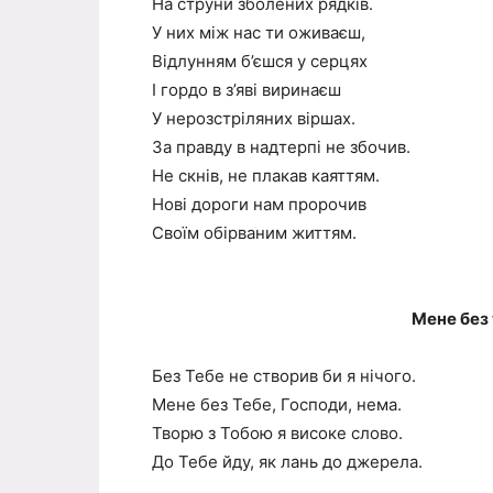
На струни зболених рядків.
У них між нас ти оживаєш,
Відлунням б’єшся у серцях
І гордо в з’яві виринаєш
У нерозстріляних віршах.
За правду в надтерпі не збочив.
Не скнів, не плакав каяттям.
Нові дороги нам пророчив
Своїм обірваним життям.
Мене без 
Без Тебе не створив би я нічого.
Мене без Тебе, Господи, нема.
Творю з Тобою я високе слово.
До Тебе йду, як лань до джерела.