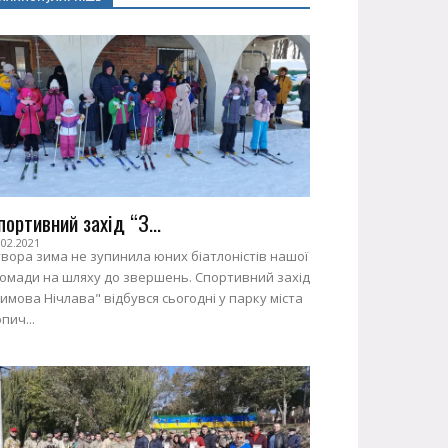
портивний захід “З...
.02.2021
вора зима не зупинила юних біатлоністів нашої
ромади на шляху до звершень. Спортивний захід
имова Нічлава" відбувся сьогодні у парку міста
пич...