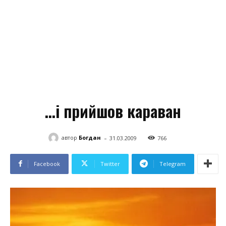
…і прийшов караван
-
автор
Богдан
31.03.2009
766
Facebook
Twitter
Telegram