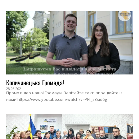
Копичинецька Громада!
28.08.2021
Промо відео нашої Громади. Завітайте та співпрацюйте із
нами!https://www.youtube.com/watch?v=PFf_s3xid6g