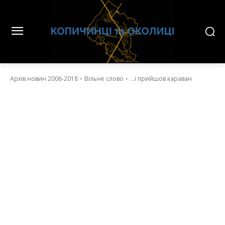
Архів новин 2006-2018
Вільне слово
...і прийшов караван