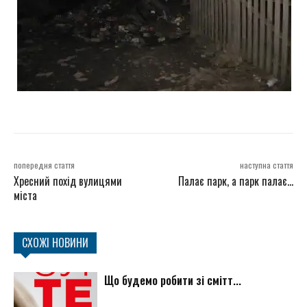
попередня стаття
наступна стаття
Хресний похід вулицями
Палає парк, а парк палає…
міста
СХОЖІ НОВИНИ
Що будемо робити зі смітт...