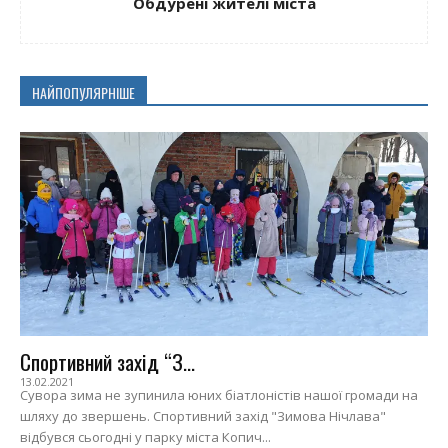
Обдурені жителі міста
НАЙПОПУЛЯРНІШЕ
Спортивний захід “З...
13.02.2021
Сувора зима не зупинила юних біатлоністів нашої громади на
шляху до звершень. Спортивний захід "Зимова Нічлава"
відбувся сьогодні у парку міста Копич...