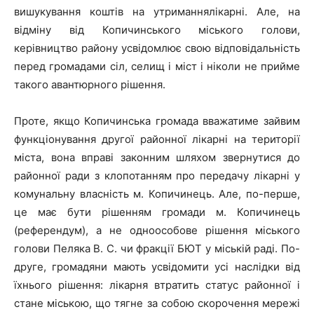
вишукування коштів на утриманнялікарні. Але, на
відміну від Копичинського міського голови,
керівництво району усвідомлює свою відповідальність
перед громадами сіл, селищ і міст і ніколи не прийме
такого авантюрного рішення.
Проте, якщо Копичинська громада вважатиме зайвим
функціонування другої районної лікарні на території
міста, вона вправі законним шляхом звернутися до
районної ради з клопотанням про передачу лікарні у
комунальну власність м. Копичинець. Але, по-перше,
це має бути рішенням громади м. Копичинець
(референдум), а не одноособове рішення міського
голови Пеляка В. С. чи фракції БЮТ у міській раді. По-
друге, громадяни мають усвідомити усі наслідки від
їхнього рішення: лікарня втратить статус районної і
стане міською, що тягне за собою скорочення мережі