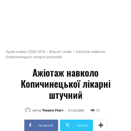
Архів новин 2006-2018
Вільне слово
Ажіотаж навколо
Копичинецької лікарні штучний
Ажіотаж навколо
Копичинецької лікарні
штучний
-
автор
Пашко Ухач
01.04.2009
51
Facebook
Twitter