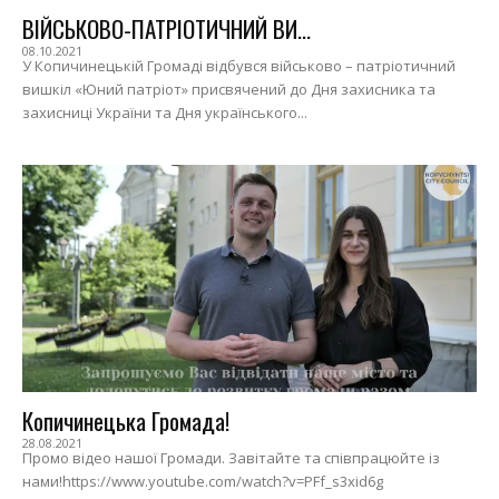
ВІЙСЬКОВО-ПАТРІОТИЧНИЙ ВИ...
08.10.2021
У Копичинецькій Громаді відбувся військово – патріотичний
вишкіл «Юний патріот» присвячений до Дня захисника та
захисниці України та Дня українського...
Копичинецька Громада!
28.08.2021
Промо відео нашої Громади. Завітайте та співпрацюйте із
нами!https://www.youtube.com/watch?v=PFf_s3xid6g