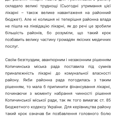
складало великі труднощі (Сьогодні утримання цієї
лікарні – також велике навантаженя на районний
бюджет). Але ні колишня ні теперішня районна влада
не пішла на ліквідацію лікарні, як до речі це зробили
більшість районів, бо розуміли, що такий крок
позбавить велику частину громадян якісних медичних
послуг.
Своїм безглуздим, авантюрним і незаконним рішенням
Копичинська міська рада поставила під сумнів
приналежність лікарні до комунальної власності
району. Якби районна рада погодилась з таким
рішенням, то мала б припинити фінансування лікарні,
починаючи з моменту набрання чинності рішення
Копичинської міської ради, так як того вимагає ст. 85
Бюджетного кодексу України. Для керівництва району
такий крок означав би позбавлення головного болю