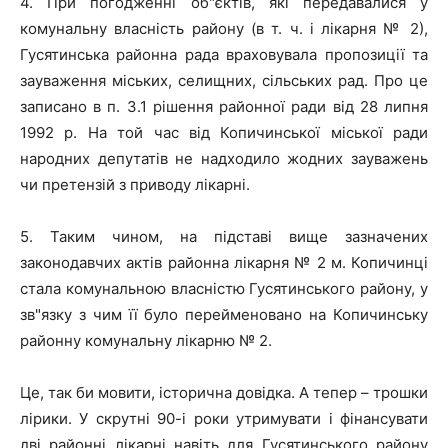
4. При погодженні об"єктів, які передавалися у
комунальну власність району (в т. ч. і лікарня № 2),
Гусятинська районна рада враховувала пропозиції та
зауваження міських, селищних, сільських рад. Про це
записано в п. 3.1 рішення районної ради від 28 липня
1992 р. На той час від Копичинської міської ради
народних депутатів не надходило жодних зауважень
чи претензій з приводу лікарні.
5. Таким чином, на підставі вище зазначених
законодавчих актів районна лікарня № 2 м. Копичинці
стала комунальною власністю Гусятинського району, у
зв"язку з чим її було перейменовано на Копичинську
районну комунальну лікарню № 2.
Це, так би мовити, історична довідка. А тепер – трошки
лірики. У скрутні 90-і роки утримувати і фінансувати
дві районні лікарні навіть для Гусятинського району