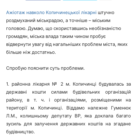
Ажіотаж навколо Копичинецької лікарні
штучно
роздмуханий міськрадою, а точніше – міським
головою. Думаю, що скориставшись необізнаністю
громадян, міська влада таким чином пробує
відвернути увагу від нагальніших проблем міста, яких
більше ніж достатньо.
Спробую пояснити суть проблеми.
1. районна лікарня № 2 м. Копичинці будувалась за
державні кошти силами будівельних організацій
району, в т. ч. і організаціями, розміщеними на
території м. Копичинці. Віддамо належне Гуменюк
Л.М., колишньому депутату ВР, яка доклала багато
зусиль для залучення державних коштів на згадане
будівництво.