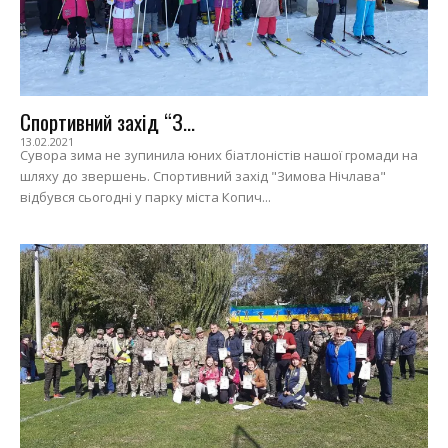
Спортивний захід “З...
13.02.2021
Сувора зима не зупинила юних біатлоністів нашої громади на
шляху до звершень. Спортивний захід "Зимова Нічлава"
відбувся сьогодні у парку міста Копич...