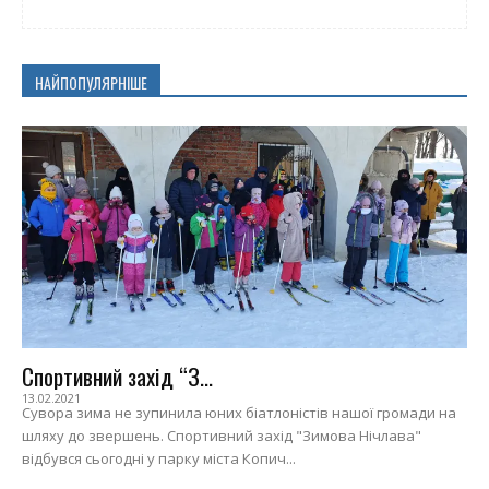
НАЙПОПУЛЯРНІШЕ
Спортивний захід “З...
13.02.2021
Сувора зима не зупинила юних біатлоністів нашої громади на
шляху до звершень. Спортивний захід "Зимова Нічлава"
відбувся сьогодні у парку міста Копич...