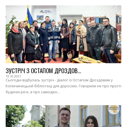
ЗУСТРІЧ З ОСТАПОМ ДРОЗДОВ...
19.10.2021
Сьогодні відбулась зустріч - діалог із Остапом Дроздовим у
Копичинецькій бібліотеці для дорослих. Говорили не про прості
буденні речі, а про самоіден...