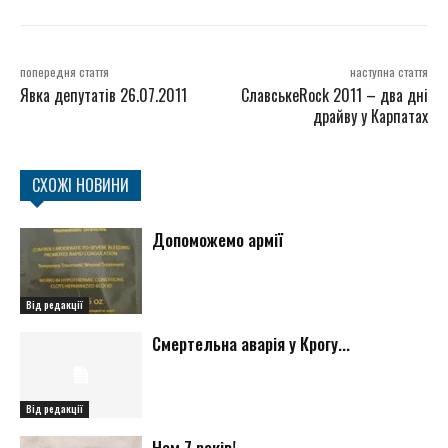
попередня стаття
наступна стаття
Явка депутатів 26.07.2011
СлавськеRock 2011 – два дні
драйву у Карпатах
СХОЖІ НОВИНИ
Допоможемо армії
Від редакції
Смертельна аварія у Крогу...
Від редакції
Нам 7 років!