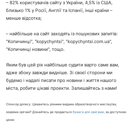
– 82% користувачів сайту з України, 4,5% із США,
близько 1% у Росії, Англії та Іспанії, інші країни –
менше відсотка;
– найбільше на сайт заходять із пошукових запитів:
"Копичинці", "kopychyntsi", "kopychyntsi.com.ua",
"Копичинці новини", тощо.
Яким був цей рік найбільше судити варто саме вам,
адже збоку завжди видніше. Зі своєї сторони ми
будемо і надалі писати про новини і життя нашого
міста, робити цікаві проекти. Залишайтесь з нами!
Спонсор допису: Цікавитесь різними видами образотворчого мистецтва,
зокрема орігамі? Дізнайтесь де продається
бумага для оригами
, за доступною
ціною