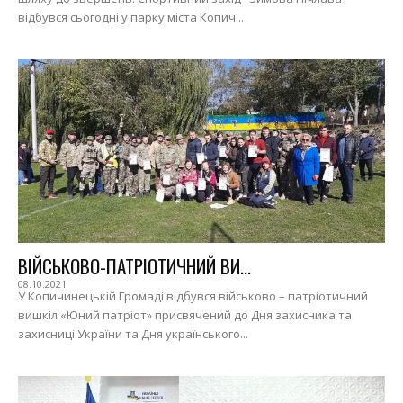
відбувся сьогодні у парку міста Копич...
ВІЙСЬКОВО-ПАТРІОТИЧНИЙ ВИ...
08.10.2021
У Копичинецькій Громаді відбувся військово – патріотичний
вишкіл «Юний патріот» присвячений до Дня захисника та
захисниці України та Дня українського...