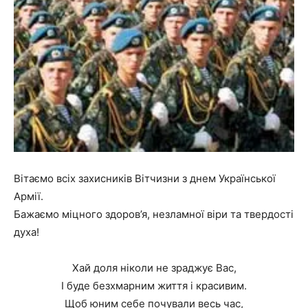
Вітаємо всіх захисників Вітчизни з днем Української
Армії.
Бажаємо міцного здоров’я, незламної віри та твердості
духа!
Хай доля ніколи не зраджує Вас,
І буде безхмарним життя і красивим.
Щоб юним себе почували весь час,