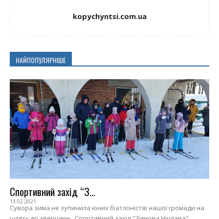
kopychyntsi.com.ua
НАЙПОПУЛЯРНІШЕ
Спортивний захід “З...
13.02.2021
Сувора зима не зупинила юних біатлоністів нашої громади на
шляху до звершень. Спортивний захід "Зимова Нічлава"