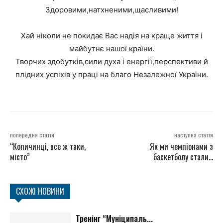
Здоровими,натхненими,щасливими!
Хай ніколи не покидає Вас надія на краще життя і
майбутнє нашої країни.
Творчих здобутків,сили духа і енергії,перспективи й
плідних успіхів у праці на благо Незалежної України.
попередня стаття
наступна стаття
“Копичинці, все ж таки,
Як ми чемпіонами з
місто”
баскетболу стали…
СХОЖІ НОВИНИ
Тренінг “Муніципаль...