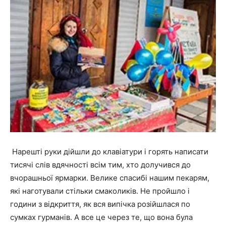
Нарешті руки дійшли до клавіатури і горять написати
тисячі слів вдячності всім тим, хто долучився до
вчорашньої ярмарки. Велике спасибі нашим пекарям,
які наготували стільки смаколиків. Не пройшло і
години з відкриття, як вся випічка розійшлася по
сумках гурманів. А все це через те, що вона була