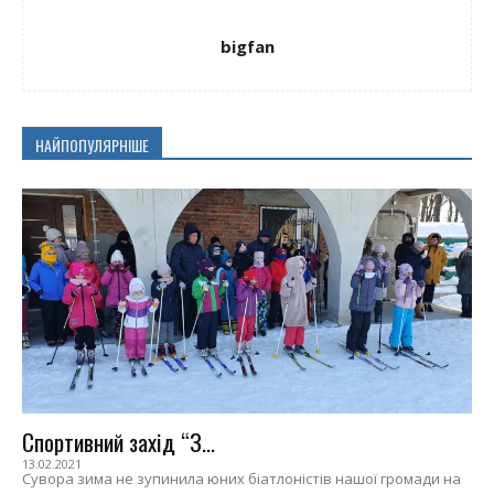
bigfan
НАЙПОПУЛЯРНІШЕ
Спортивний захід “З...
13.02.2021
Сувора зима не зупинила юних біатлоністів нашої громади на