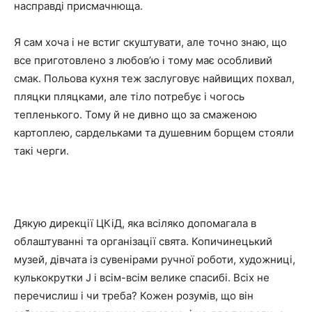
насправді присмачнюща.
Я сам хоча і не встиг скуштувати, але точно знаю, що
все приготовлено з любов’ю і тому має особливий
смак. Польова кухня теж заслуговує найвищих похвал,
пляцки пляцками, але тіло потребує і чогось
тепленького. Тому й не дивно що за смаженою
картоплею, сардельками та душевним борщем стояли
такі черги.
Дякую дирекції ЦКіД, яка всіляко допомагала в
облаштуванні та організації свята. Копичинецький
музей, дівчата із сувенірами ручної роботи, художниці,
кулькокрутки J і всім-всім велике спасибі. Всіх не
перечислиш і чи треба? Кожен розумів, що він