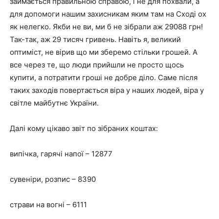
займається правильною справою, і не для похвали, а
для допомоги нашим захисникам яким там на Сході ох
як нелегко. Якби не ви, ми б не зібрали аж 29088 грн!
Так-так, аж 29 тисяч гривень. Навіть я, великий
оптиміст, не вірив що ми зберемо стільки грошей. А
все через те, що люди прийшли не просто щось
купити, а потратити гроші не добре діло. Саме після
таких заходів повертається віра у наших людей, віра у
світле майбутнє України.
Далі кому цікаво звіт по зібраних коштах:
випічка, гарячі напої – 12877
сувеніри, розпис – 8390
страви на вогні – 6111