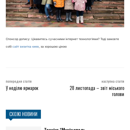
Спонсор допису: Цікавитесь сучасними інтернет технологіями? Тоді замовте
собі
сайт визитка киев
, за хорошою ціною
попередня стаття
наступна стаття
У неділю ярмарок
28 листопада – звіт міського
голови
СХОЖІ НОВИНИ
Тренінг “Муніципаль...