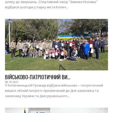
шляху до звершень. Спортивний захід "Зимова Нічлава"
відбувся сьогодні у парку міста Копич...
ВІЙСЬКОВО-ПАТРІОТИЧНИЙ ВИ...
08.10.2021
У Копичинецькій Громаді відбувся військово – патріотичний
вишкіл «Юний патріот» присвячений до Дня захисника та
захисниці України та Дня українського...