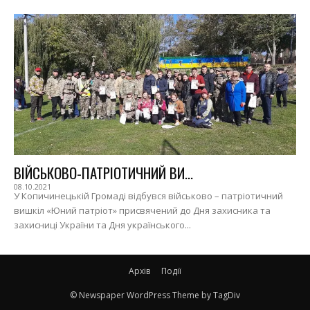
ВІЙСЬКОВО-ПАТРІОТИЧНИЙ ВИ...
08.10.2021
У Копичинецькій Громаді відбувся військово – патріотичний
вишкіл «Юний патріот» присвячений до Дня захисника та
захисниці України та Дня українського...
Архів
Події
© Newspaper WordPress Theme by TagDiv