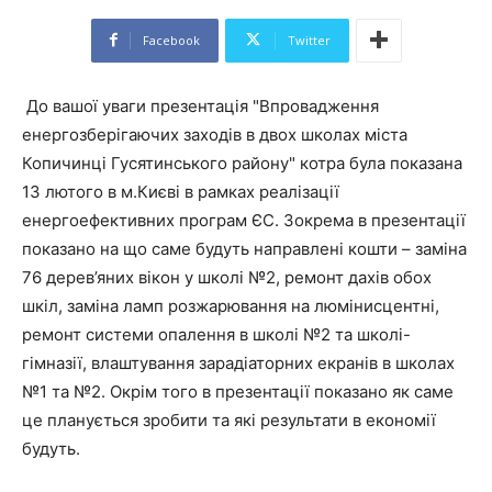
Facebook
Twitter
До вашої уваги презентація "Впровадження
енергозберігаючих заходів в двох школах міста
Копичинці Гусятинського району" котра була показана
13 лютого в м.Києві в рамках реалізації
енергоефективних програм ЄС. Зокрема в презентації
показано на що саме будуть направлені кошти – заміна
76 дерев’яних вікон у школі №2, ремонт дахів обох
шкіл, заміна ламп розжарювання на люмінисцентні,
ремонт системи опалення в школі №2 та школі-
гімназії, влаштування зарадіаторних екранів в школах
№1 та №2. Окрім того в презентації показано як саме
це планується зробити та які результати в економії
будуть.