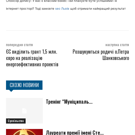
Спонсор допису: У вас є власний бізнес і ви плануєте бути успішними і в
інтернет просторі? Тоді замовте
seo Львів
щоб отримати найкращий результат
попередня стаття
наступна стаття
ЄС виділить грант 1,5 млн.
Розшукуються родичі о.Петра
євро на реалізацію
Шанковського
енергоефективних проектів
СХОЖІ НОВИНИ
Тренінг “Муніципаль...
Суспільство
Лауреати премії імені Сте...