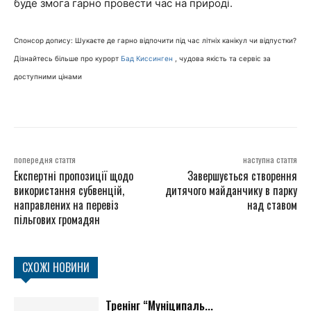
буде змога гарно провести час на природі.
Спонсор допису: Шукаєте де гарно відпочити під час літніх канікул чи відпустки?
Дізнайтесь більше про курорт
Бад Киссинген
, чудова якість та сервіс за
доступними цінами
попередня стаття
наступна стаття
Експертні пропозиції щодо
Завершується створення
використання субвенцій,
дитячого майданчику в парку
направлених на перевіз
над ставом
пільгових громадян
СХОЖІ НОВИНИ
Тренінг “Муніципаль...