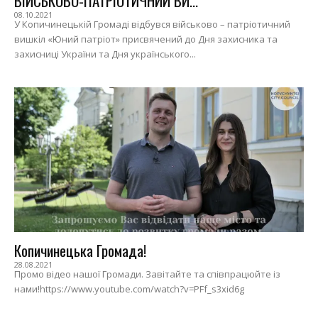
ВІЙСЬКОВО-ПАТРІОТИЧНИЙ ВИ...
08.10.2021
У Копичинецькій Громаді відбувся військово – патріотичний
вишкіл «Юний патріот» присвячений до Дня захисника та
захисниці України та Дня українського...
Копичинецька Громада!
28.08.2021
Промо відео нашої Громади. Завітайте та співпрацюйте із
нами!https://www.youtube.com/watch?v=PFf_s3xid6g