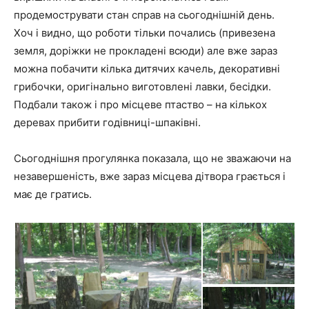
продемострувати стан справ на сьогоднішній день.
Хоч і видно, що роботи тільки почались (привезена
земля, доріжки не прокладені всюди) але вже зараз
можна побачити кілька дитячих качель, декоративні
грибочки, оригінально виготовлені лавки, бесідки.
Подбали також і про місцеве птаство – на кількох
деревах прибити годівниці-шпаківні.
Сьогоднішня прогулянка показала, що не зважаючи на
незавершеність, вже зараз місцева дітвора грається і
має де гратись.