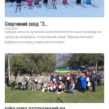
Спортивний захід “З...
13.02.2021
Сувора зима не зупинила юних біатлоністів нашої громади на
шляху до звершень. Спортивний захід "Зимова Нічлава"
відбувся сьогодні у парку міста Копич...