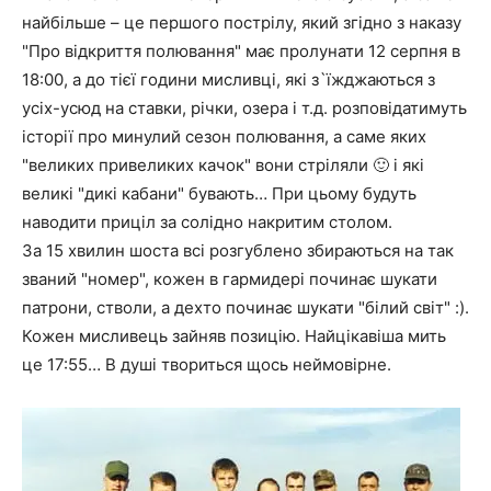
найбільше – це першого пострілу, який згідно з наказу
"Про відкриття полювання" має пролунати 12 серпня в
18:00, а до тієї години мисливці, які з`їжджаються з
усіх-усюд на ставки, річки, озера і т.д. розповідатимуть
історії про минулий сезон полювання, а саме яких
"великих привеликих качок" вони стріляли 🙂 і які
великі "дикі кабани" бувають… При цьому будуть
наводити приціл за солідно накритим столом.
За 15 хвилин шоста всі розгублено збираються на так
званий "номер", кожен в гармидері починає шукати
патрони, стволи, а дехто починає шукати "білий світ" :).
Кожен мисливець зайняв позицію. Найцікавіша мить
це 17:55… В душі твориться щось неймовірне.