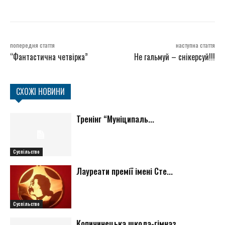
попередня стаття
наступна стаття
“Фантастична четвірка”
Не гальмуй – снікерсуй!!!
СХОЖІ НОВИНИ
Тренінг “Муніципаль...
Суспільство
Лауреати премії імені Сте...
Суспільство
Копичинецька школа-гімназ...