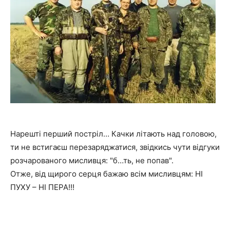
Нарешті перший постріл… Качки літають над головою,
ти не встигаєш перезаряджатися, звідкись чути відгуки
розчарованого мисливця: "б…ть, не попав".
Отже, від щирого серця бажаю всім мисливцям: НІ
ПУХУ – НІ ПЕРА!!!