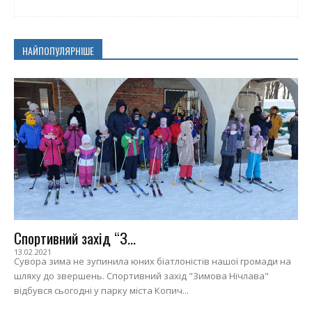
НАЙПОПУЛЯРНІШЕ
Спортивний захід “З...
13.02.2021
Сувора зима не зупинила юних біатлоністів нашої громади на
шляху до звершень. Спортивний захід "Зимова Нічлава"
відбувся сьогодні у парку міста Копич...