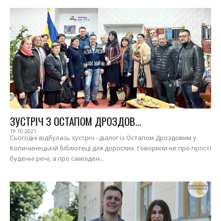
ЗУСТРІЧ З ОСТАПОМ ДРОЗДОВ...
19.10.2021
Сьогодні відбулась зустріч - діалог із Остапом Дроздовим у
Копичинецькій бібліотеці для дорослих. Говорили не про прості
буденні речі, а про самоіден...