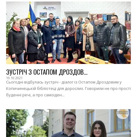
ЗУСТРІЧ З ОСТАПОМ ДРОЗДОВ...
19.10.2021
Сьогодні відбулась зустріч - діалог із Остапом Дроздовим у
Копичинецькій бібліотеці для дорослих. Говорили не про прості
буденні речі, а про самоіден...