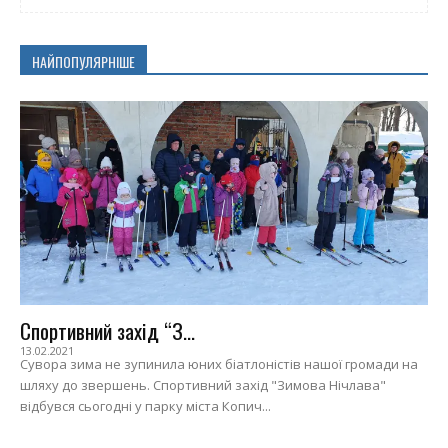
НАЙПОПУЛЯРНІШЕ
Спортивний захід “З...
13.02.2021
Сувора зима не зупинила юних біатлоністів нашої громади на
шляху до звершень. Спортивний захід "Зимова Нічлава"
відбувся сьогодні у парку міста Копич...