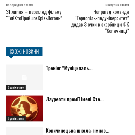
попередня стаття
наступна стаття
31 липня – перегляд фільму
Неприїзд команди
“ТойХтоПройшовКрізьВогонь”
“Тернопіль-педуніверситет”
додав 3 очки в скарбницю ФК
“Копичинці”
СХОЖІ НОВИНИ
Тренінг “Муніципаль...
Суспільство
Лауреати премії імені Сте...
Суспільство
Копичинецька школа-гімназ...